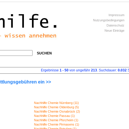
Impressum
Nutzungsbedingungen
Datenschutz
Neue Einträge
SUCHEN
Ergebnisse
1 - 50
von ungefähr
213
. Suchdauer:
0.032
S
ittlungsgebühren ein >>
Nachhilfe Chemie Nürnberg (11)
Nachhilfe Chemie Oldenburg (5)
Nachhilfe Chemie Osnabrück (2)
Nachhilfe Chemie Passau (1)
)
Nachhilfe Chemie Pforzheim (1)
Nachhilfe Chemie Pirmasens (1)
Nachhilfe Chemie Potsdam (1)