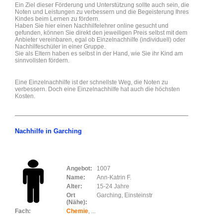
Ein Ziel dieser Förderung und Unterstützung sollte auch sein, die
Noten und Leistungen zu verbessern und die Begeisterung Ihres
Kindes beim Lernen zu fördern.
Haben Sie hier einen Nachhilfelehrer online gesucht und
gefunden, können Sie direkt den jeweiligen Preis selbst mit dem
Anbieter vereinbaren, egal ob Einzelnachhilfe (individuell) oder
Nachhilfeschüler in einer Gruppe.
Sie als Eltern haben es selbst in der Hand, wie Sie ihr Kind am
sinnvollsten fördern.
Eine Einzelnachhilfe ist der schnellste Weg, die Noten zu
verbessern. Doch eine Einzelnachhilfe hat auch die höchsten
Kosten.
Nachhilfe in Garching
Angebot:
1007
Name:
Ann-Katrin F.
Alter:
15-24 Jahre
Ort
Garching, Einsteinstr
(Nähe):
Fach:
Chemie
, ...