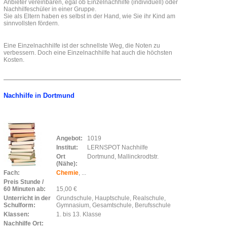
Anbieter vereinbaren, egal ob Einzelnachhilfe (individuell) oder
Nachhilfeschüler in einer Gruppe.
Sie als Eltern haben es selbst in der Hand, wie Sie ihr Kind am
sinnvollsten fördern.
Eine Einzelnachhilfe ist der schnellste Weg, die Noten zu
verbessern. Doch eine Einzelnachhilfe hat auch die höchsten
Kosten.
Nachhilfe in Dortmund
Angebot:
1019
Institut:
LERNSPOT Nachhilfe
Ort
Dortmund, Mallinckrodtstr.
(Nähe):
Fach:
Chemie
, ...
Preis Stunde /
60 Minuten ab:
15,00 €
Unterricht in der
Grundschule, Hauptschule, Realschule,
Schulform:
Gymnasium, Gesamtschule, Berufsschule
Klassen:
1. bis 13. Klasse
Nachhilfe Ort: