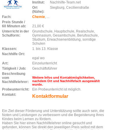
Institut:
Nachhilfe-Team.net
Ort
Siegburg, Cecilienstraße
(Nähe):
Fach:
Chemie
, ...
Preis Stunde /
60 Minuten ab:
21,00 €
Unterricht in der
Grundschule, Hauptschule, Realschule,
Schulform:
Gymnasium, Gesamtschule, Berufsschule,
Studium, Erwachsenenbildung, sonstige
Schulen
Klassen:
1. bis 13. Klasse
Nachhilfe Ort:
egal wo
Art:
Einzelunterricht
Tätigkeit / Job:
Geschäftsführer
Beschreibung
vom
Weitere Infos und Kontaktmöglichkeiten,
nachdem Ort und Nachhilfefach ausgewählt
Nachhilfelehrer:
wurde.
Probeunterricht:
Ein Probeunterricht ist möglich.
Kontakt:
Kontaktformular
Ein Ziel dieser Förderung und Unterstützung sollte auch sein, die
Noten und Leistungen zu verbessern und die Begeisterung Ihres
Kindes beim Lernen zu fördern.
Haben Sie hier einen Nachhilfelehrer online gesucht und
gefunden, können Sie direkt den jeweiligen Preis selbst mit dem