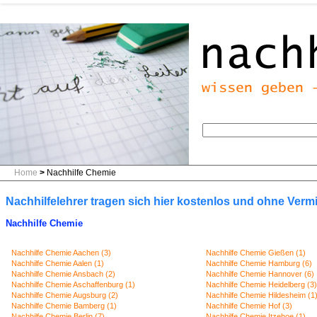
Home
>
Nachhilfe Chemie
Nachhilfelehrer tragen sich hier kostenlos und ohne Verm
Nachhilfe Chemie
Nachhilfe Chemie Aachen (3)
Nachhilfe Chemie Gießen (1)
Nachhilfe Chemie Aalen (1)
Nachhilfe Chemie Hamburg (6)
Nachhilfe Chemie Ansbach (2)
Nachhilfe Chemie Hannover (6)
Nachhilfe Chemie Aschaffenburg (1)
Nachhilfe Chemie Heidelberg (3)
Nachhilfe Chemie Augsburg (2)
Nachhilfe Chemie Hildesheim (1
Nachhilfe Chemie Bamberg (1)
Nachhilfe Chemie Hof (3)
Nachhilfe Chemie Berlin (7)
Nachhilfe Chemie Itzehoe (1)