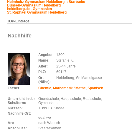
Helmholtz-Gymnasium Heidelberg :: Startseite
Bunsen-Gymnasium Heidelberg
heidelberg.de - Gymnasien
St. Raphael Gymnasium Heidelberg
TOP-Einträge
Nachhilfe
Angebot:
1300
Name:
Stefanie K.
Alter:
25-44 Jahre
PLZ:
69117
Ort
Heidelberg, Gr. Mantelgasse
(Nähe):
Fächer:
Chemie
,
Mathematik / Mathe
,
Spanisch
Unterricht in der
Grundschule, Hauptschule, Realschule,
Schulform:
Gymnasium
Klassen:
1. bis 13. Klasse
Nachhilfe Ort:
egal wo
Art:
nach Wunsch
Abschluss:
Staatsexamen