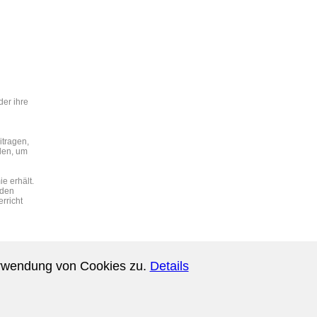
der ihre
itragen,
nden, um
e erhält.
 den
rricht
oben
erwendung von Cookies zu.
Details
- 10:26 Uhr