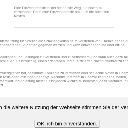
Eine Einzelnachhilfe ist der schnellste Weg, die Noten zu
verbessern. Doch eine Einzelnachhilfe hat auch die höchsten
Kosten.
Unterstützung für Schüler, die Schwierigkeiten beim Verstehen von Chemie haben o
der erfahrenen Studenten gegeben werden und kann entweder online oder offline
Reaktionen und Lösungen zu verstehen und zu verbessern, und kann auch dazu be
ließen. Es ist wichtig, einen erfahrenen und qualifizierten Nachhilfelehrer zu fi
hwierigkeiten hat, bestimmte Konzepte zu verstehen oder schlechte Noten in Chemi
uf Tests oder Prüfungen benötigt. Nachhilfeunterricht in Chemie kann dabei helfen,
samkeit und Anleitung bietet. Es ist jedoch wichtig zu beachten, dass Nachhilfeunte
zt.
 die weitere Nutzung der Webseite stimmen Sie der V
Sonntag, 09. August 2026 
OK, ich bin einverstanden.