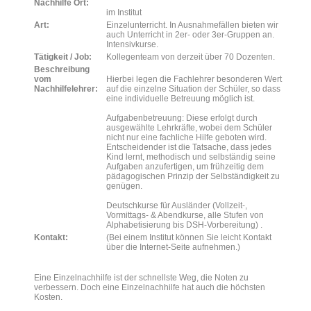
Nachhilfe Ort:
im Institut
Art:
Einzelunterricht. In Ausnahmefällen bieten wir
auch Unterricht in 2er- oder 3er-Gruppen an.
Intensivkurse.
Tätigkeit / Job:
Kollegenteam von derzeit über 70 Dozenten.
Beschreibung
vom
Hierbei legen die Fachlehrer besonderen Wert
Nachhilfelehrer:
auf die einzelne Situation der Schüler, so dass
eine individuelle Betreuung möglich ist.
Aufgabenbetreuung: Diese erfolgt durch
ausgewählte Lehrkräfte, wobei dem Schüler
nicht nur eine fachliche Hilfe geboten wird.
Entscheidender ist die Tatsache, dass jedes
Kind lernt, methodisch und selbständig seine
Aufgaben anzufertigen, um frühzeitig dem
pädagogischen Prinzip der Selbständigkeit zu
genügen.
Deutschkurse für Ausländer (Vollzeit-,
Vormittags- & Abendkurse, alle Stufen von
Alphabetisierung bis DSH-Vorbereitung) .
Kontakt:
(Bei einem Institut können Sie leicht Kontakt
über die Internet-Seite aufnehmen.)
Eine Einzelnachhilfe ist der schnellste Weg, die Noten zu
verbessern. Doch eine Einzelnachhilfe hat auch die höchsten
Kosten.