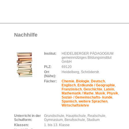
Nachhilfe
Institut:
HEIDELBERGER PÄDAGOGIUM
gemeinnütziges Bildungsinstitut
GmbH
PLZ:
69120
Ort
Heidelberg, Schröderstr.
(Nähe):
Fächer:
Chemie
,
Biologie
,
Deutsch
,
Englisch
,
Erdkunde / Geographie
,
Französisch
,
Geschichte
,
Latein
,
Mathematik / Mathe
,
Musik
,
Physik
,
Sozial- / Gemeinschafts- kunde
,
Spanisch
,
weitere Sprachen
,
Wirtschaftslehre
Unterricht in der
Grundschule, Hauptschule, Realschule,
Schulform:
Gymnasium, Berufsschule, Studium
Klassen:
1. bis 13. Klasse