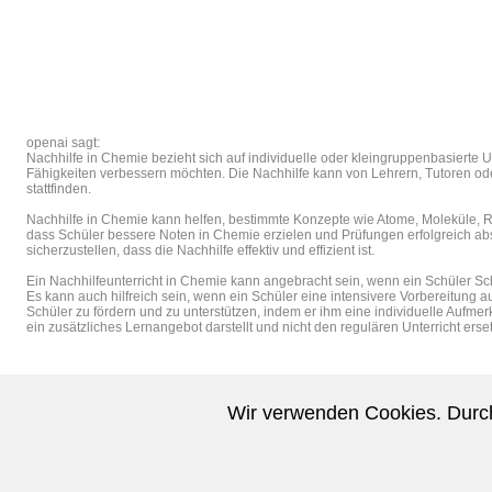
openai sagt:
Nachhilfe in Chemie bezieht sich auf individuelle oder kleingruppenbasierte 
Fähigkeiten verbessern möchten. Die Nachhilfe kann von Lehrern, Tutoren o
stattfinden.
Nachhilfe in Chemie kann helfen, bestimmte Konzepte wie Atome, Moleküle, 
dass Schüler bessere Noten in Chemie erzielen und Prüfungen erfolgreich absch
sicherzustellen, dass die Nachhilfe effektiv und effizient ist.
Ein Nachhilfeunterricht in Chemie kann angebracht sein, wenn ein Schüler Sc
Es kann auch hilfreich sein, wenn ein Schüler eine intensivere Vorbereitung a
Schüler zu fördern und zu unterstützen, indem er ihm eine individuelle Aufmerk
ein zusätzliches Lernangebot darstellt und nicht den regulären Unterricht erset
Wir verwenden Cookies. Durch
Nachhilfe-Lehrer können sich kostenlos eintragen.
Nachhilfe-Schüler werden kostenlos vermittelt.
Copyright © 2010-2026 by
TopReflex
, Erlangen.
Nachhilfe eintragen
Nachhilfe ändern