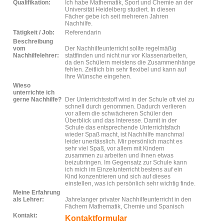
Qualifikation:
Ich habe Mathematik, Sport und Chemie an der
Universität Heidelberg studiert. In diesen
Fächer gebe ich seit mehreren Jahren
Nachhilfe.
Tätigkeit / Job:
Referendarin
Beschreibung
vom
Der Nachhilfeunterricht sollte regelmäßig
Nachhilfelehrer:
stattfinden und nicht nur vor Klassenarbeiten,
da den Schülern meistens die Zusammenhänge
fehlen. Zeitlich bin sehr flexibel und kann auf
Ihre Wünsche eingehen.
Wieso
unterrichte ich
gerne Nachhilfe?
Der Unterrichtsstoff wird in der Schule oft viel zu
schnell durch genommen. Dadurch verlieren
vor allem die schwächeren Schüler den
Überblick und das Interesse. Damit in der
Schule das entsprechende Unterrichtsfach
wieder Spaß macht, ist Nachhilfe manchmal
leider unerlässlich. Mir persönlich macht es
sehr viel Spaß, vor allem mit Kindern
zusammen zu arbeiten und ihnen etwas
beizubringen. Im Gegensatz zur Schule kann
ich mich im Einzelunterricht bestens auf ein
Kind konzentrieren und sich auf dieses
einstellen, was ich persönlich sehr wichtig finde.
Meine Erfahrung
als Lehrer:
Jahrelanger privater Nachhilfeunterricht in den
Fächern Mathematik, Chemie und Spanisch
Kontakt:
Kontaktformular