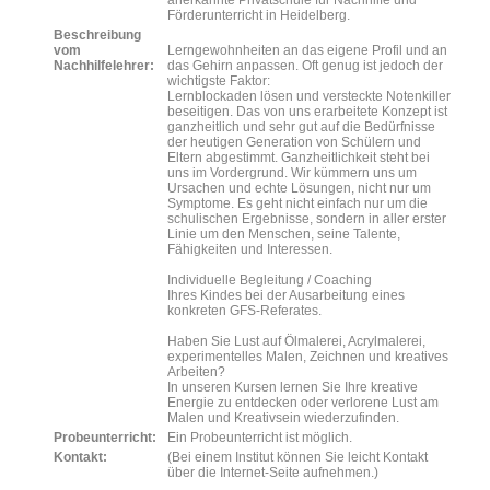
anerkannte Privatschule für Nachhilfe und
Förderunterricht in Heidelberg.
Beschreibung
vom
Lerngewohnheiten an das eigene Profil und an
Nachhilfelehrer:
das Gehirn anpassen. Oft genug ist jedoch der
wichtigste Faktor:
Lernblockaden lösen und versteckte Notenkiller
beseitigen. Das von uns erarbeitete Konzept ist
ganzheitlich und sehr gut auf die Bedürfnisse
der heutigen Generation von Schülern und
Eltern abgestimmt. Ganzheitlichkeit steht bei
uns im Vordergrund. Wir kümmern uns um
Ursachen und echte Lösungen, nicht nur um
Symptome. Es geht nicht einfach nur um die
schulischen Ergebnisse, sondern in aller erster
Linie um den Menschen, seine Talente,
Fähigkeiten und Interessen.
Individuelle Begleitung / Coaching
Ihres Kindes bei der Ausarbeitung eines
konkreten GFS-Referates.
Haben Sie Lust auf Ölmalerei, Acrylmalerei,
experimentelles Malen, Zeichnen und kreatives
Arbeiten?
In unseren Kursen lernen Sie Ihre kreative
Energie zu entdecken oder verlorene Lust am
Malen und Kreativsein wiederzufinden.
Probeunterricht:
Ein Probeunterricht ist möglich.
Kontakt:
(Bei einem Institut können Sie leicht Kontakt
über die Internet-Seite aufnehmen.)