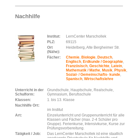
Nachhilfe
Institut:
LernCenter Marschollek
PLZ:
69115
Ort
Heidelberg, Alte Bergheimer Str.
(Nähe):
Fächer:
Chemie
,
Biologie
,
Deutsch
,
Englisch
,
Erdkunde / Geographie
,
Französisch
,
Geschichte
,
Latein
,
Mathematik / Mathe
,
Musik
,
Physik
,
Sozial- / Gemeinschafts- kunde
,
Spanisch
,
Wirtschaftslehre
Unterricht in der
Grundschule, Hauptschule, Realschule,
Schulform:
Gymnasium, Berufsschule
Klassen:
1. bis 13. Klasse
Nachhilfe Ort:
im Institut
Art:
Einzelunterricht und Gruppenunterricht für alle
Klassen und Fächer (max. 2-4 Schüler pro
Gruppe). Ferienkurse, Intensivkurse, Kurse zur
Prüfungsvorbereitung.
Tätigkeit / Job:
Das LernCenter Marschollek ist eine staatlich