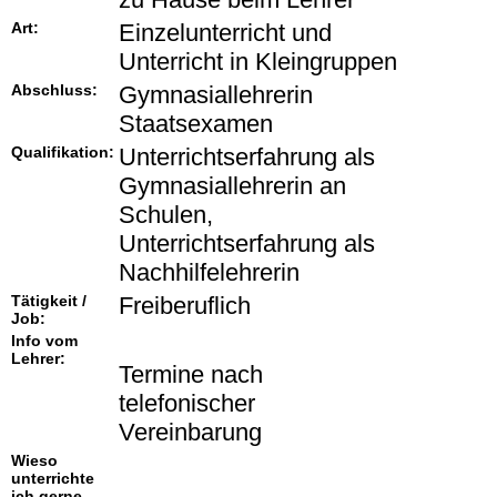
Art:
Einzelunterricht und
Unterricht in Kleingruppen
Abschluss:
Gymnasiallehrerin
Staatsexamen
Qualifikation:
Unterrichtserfahrung als
Gymnasiallehrerin an
Schulen,
Unterrichtserfahrung als
Nachhilfelehrerin
Tätigkeit /
Freiberuflich
Job:
Info vom
Lehrer:
Termine nach
telefonischer
Vereinbarung
Wieso
unterrichte
ich gerne