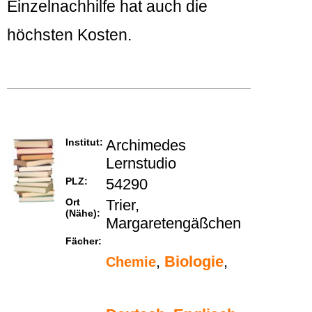
Einzelnachhilfe hat auch die
höchsten Kosten.
Institut:
Archimedes
Lernstudio
PLZ:
54290
Ort
Trier,
(Nähe):
Margaretengäßchen
Fächer:
,
Biologie
,
Chemie