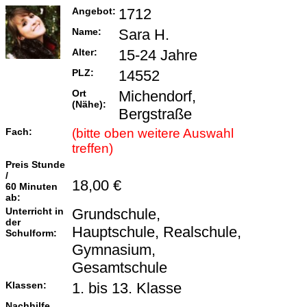
Angebot:
1712
Name:
Sara H.
Alter:
15-24 Jahre
PLZ:
14552
Ort
Michendorf,
(Nähe):
Bergstraße
Fach:
(bitte oben weitere Auswahl
treffen)
Preis Stunde
/
18,00 €
60 Minuten
ab:
Unterricht in
Grundschule,
der
Hauptschule, Realschule,
Schulform:
Gymnasium,
Gesamtschule
Klassen:
1. bis 13. Klasse
Nachhilfe