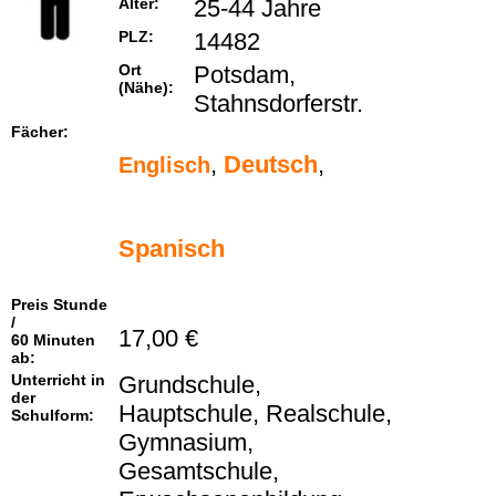
Alter:
25-44 Jahre
PLZ:
14482
Ort
Potsdam,
(Nähe):
Stahnsdorferstr.
Fächer:
,
Deutsch
,
Englisch
Spanisch
Preis Stunde
/
17,00 €
60 Minuten
ab:
Unterricht in
Grundschule,
der
Hauptschule, Realschule,
Schulform:
Gymnasium,
Gesamtschule,