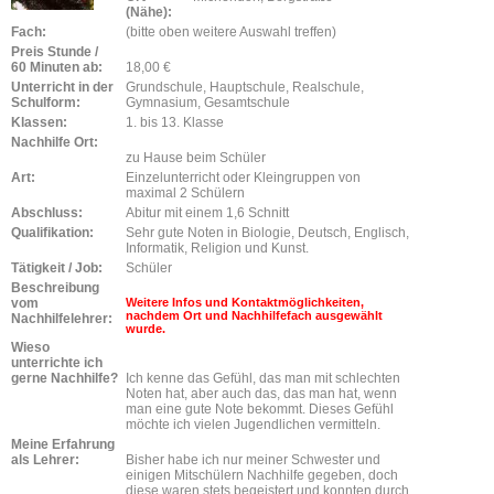
(Nähe):
Fach:
(bitte oben weitere Auswahl treffen)
Preis Stunde /
60 Minuten ab:
18,00 €
Unterricht in der
Grundschule, Hauptschule, Realschule,
Schulform:
Gymnasium, Gesamtschule
Klassen:
1. bis 13. Klasse
Nachhilfe Ort:
zu Hause beim Schüler
Art:
Einzelunterricht oder Kleingruppen von
maximal 2 Schülern
Abschluss:
Abitur mit einem 1,6 Schnitt
Qualifikation:
Sehr gute Noten in Biologie, Deutsch, Englisch,
Informatik, Religion und Kunst.
Tätigkeit / Job:
Schüler
Beschreibung
vom
Weitere Infos und Kontaktmöglichkeiten,
nachdem Ort und Nachhilfefach ausgewählt
Nachhilfelehrer:
wurde.
Wieso
unterrichte ich
gerne Nachhilfe?
Ich kenne das Gefühl, das man mit schlechten
Noten hat, aber auch das, das man hat, wenn
man eine gute Note bekommt. Dieses Gefühl
möchte ich vielen Jugendlichen vermitteln.
Meine Erfahrung
als Lehrer:
Bisher habe ich nur meiner Schwester und
einigen Mitschülern Nachhilfe gegeben, doch
diese waren stets begeistert und konnten durch