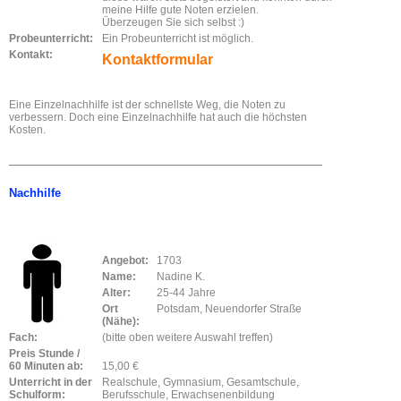
meine Hilfe gute Noten erzielen.
Überzeugen Sie sich selbst :)
Probeunterricht:
Ein Probeunterricht ist möglich.
Kontakt:
Kontaktformular
Eine Einzelnachhilfe ist der schnellste Weg, die Noten zu
verbessern. Doch eine Einzelnachhilfe hat auch die höchsten
Kosten.
Nachhilfe
Angebot:
1703
Name:
Nadine K.
Alter:
25-44 Jahre
Ort
Potsdam, Neuendorfer Straße
(Nähe):
Fach:
(bitte oben weitere Auswahl treffen)
Preis Stunde /
60 Minuten ab:
15,00 €
Unterricht in der
Realschule, Gymnasium, Gesamtschule,
Schulform:
Berufsschule, Erwachsenenbildung