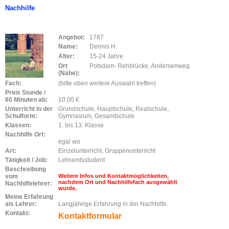
Nachhilfe
Angebot:
1787
Name:
Dennis H.
Alter:
15-24 Jahre
Ort
Potsdam- Rehbrücke, Andersenweg
(Nähe):
Fach:
(bitte oben weitere Auswahl treffen)
Preis Stunde /
60 Minuten ab:
10,00 €
Unterricht in der
Grundschule, Hauptschule, Realschule,
Schulform:
Gymnasium, Gesamtschule
Klassen:
1. bis 13. Klasse
Nachhilfe Ort:
egal wo
Art:
Einzelunterricht, Gruppenunterricht
Tätigkeit / Job:
Lehramtsstudent
Beschreibung
vom
Weitere Infos und Kontaktmöglichkeiten,
nachdem Ort und Nachhilfefach ausgewählt
Nachhilfelehrer:
wurde.
Meine Erfahrung
als Lehrer:
Langjährige Erfahrung in der Nachhilfe.
Kontakt:
Kontaktformular