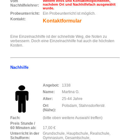
vom
Weitere Infos und Kontaktmöglichkeiten,
nachdem Ort und Nachhilfefach ausgewählt
Nachhilfelehrer:
wurde.
Probeunterricht:
Ein Probeunterricht ist möglich.
Kontakt:
Kontaktformular
Eine Einzelnachhilfe ist der schnellste Weg, die Noten zu
verbessern. Doch eine Einzelnachhilfe hat auch die höchsten
Kosten.
Nachhilfe
Angebot:
1338
Name:
Martina G.
Alter:
25-44 Jahre
Ort
Potsdam, Stahnsdorferstr.
(Nähe):
Fach:
(bitte oben weitere Auswahl treffen)
Preis Stunde /
60 Minuten ab:
17,00 €
Unterricht in der
Grundschule, Hauptschule, Realschule,
Schulform:
Gymnasium, Gesamtschule,