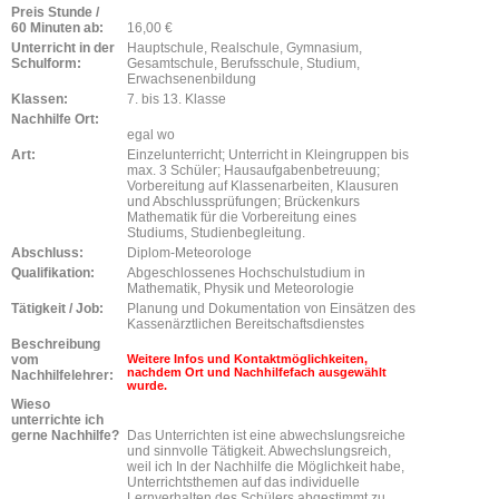
Preis Stunde /
60 Minuten ab:
16,00 €
Unterricht in der
Hauptschule, Realschule, Gymnasium,
Schulform:
Gesamtschule, Berufsschule, Studium,
Erwachsenenbildung
Klassen:
7. bis 13. Klasse
Nachhilfe Ort:
egal wo
Art:
Einzelunterricht; Unterricht in Kleingruppen bis
max. 3 Schüler; Hausaufgabenbetreuung;
Vorbereitung auf Klassenarbeiten, Klausuren
und Abschlussprüfungen; Brückenkurs
Mathematik für die Vorbereitung eines
Studiums, Studienbegleitung.
Abschluss:
Diplom-Meteorologe
Qualifikation:
Abgeschlossenes Hochschulstudium in
Mathematik, Physik und Meteorologie
Tätigkeit / Job:
Planung und Dokumentation von Einsätzen des
Kassenärztlichen Bereitschaftsdienstes
Beschreibung
vom
Weitere Infos und Kontaktmöglichkeiten,
nachdem Ort und Nachhilfefach ausgewählt
Nachhilfelehrer:
wurde.
Wieso
unterrichte ich
gerne Nachhilfe?
Das Unterrichten ist eine abwechslungsreiche
und sinnvolle Tätigkeit. Abwechslungsreich,
weil ich In der Nachhilfe die Möglichkeit habe,
Unterrichtsthemen auf das individuelle
Lernverhalten des Schülers abgestimmt zu