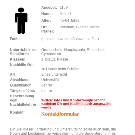
Angebot:
1159
Name:
Heinz L.
Alter:
45-64 Jahre
Ort
Potsdam, Glasmeisterstr.
(Nähe):
Fach:
(bitte oben weitere Auswahl treffen)
Unterricht in der
Grundschule, Hauptschule, Realschule,
Schulform:
Gymnasium
Klassen:
1. bis 13. Klasse
Nachhilfe Ort:
zu Hause beim Schüler
Art:
Einzelunterricht
Abschluss:
Universität
Qualifikation:
Lehrer
Tätigkeit / Job:
Lehrer
Beschreibung
vom
Weitere Infos und Kontaktmöglichkeiten,
nachdem Ort und Nachhilfefach ausgewählt
Nachhilfelehrer:
wurde.
Kontakt:
Kontaktformular
Ein Ziel dieser Förderung und Unterstützung sollte auch sein, die
Noten und Leistungen zu verbessern und die Begeisterung Ihres