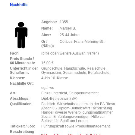
Nachhilfe
Angebot:
1355
Name:
Marsell B.
Alter:
25-44 Jahre
Ort
Cottbus, Franz-Mehring-Str.
(Nähe):
Fach:
(bitte oben weitere Auswahl treffen)
Preis Stunde /
60 Minuten ab:
15,00 €
Unterricht in der
Grundschule, Hauptschule, Realschule,
Schulform:
Gymnasium, Gesamtschule, Berufsschule
Klassen:
4. bis 10. Klasse
Nachhilfe Ort:
egal wo
Art:
Einzelunterricht, Gruppenunterricht.
Abschluss:
Dipl.-Betriebswirt (BA)
Qualifikation:
Fachlich: Wirtschaftsstudium an der BA Riesa.
Abschluß Diplom-Betriebswirt Fachrichtung
Handel; diverse Weiterbildungsmaßnahmen
Sozial: Einfühlungsvermögen, Hilfe zur
Selbsthilfe, Spaß am Lernen.
Tätigkeit / Job:
Führungskraft sowie Produktmanagemant
Beschreibung