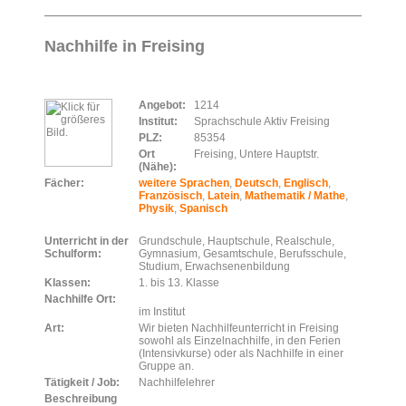
Nachhilfe in Freising
Angebot:
1214
Institut:
Sprachschule Aktiv Freising
PLZ:
85354
Ort
Freising, Untere Hauptstr.
(Nähe):
Fächer:
weitere Sprachen
,
Deutsch
,
Englisch
,
Französisch
,
Latein
,
Mathematik / Mathe
,
Physik
,
Spanisch
Unterricht in der
Grundschule, Hauptschule, Realschule,
Schulform:
Gymnasium, Gesamtschule, Berufsschule,
Studium, Erwachsenenbildung
Klassen:
1. bis 13. Klasse
Nachhilfe Ort:
im Institut
Art:
Wir bieten Nachhilfeunterricht in Freising
sowohl als Einzelnachhilfe, in den Ferien
(Intensivkurse) oder als Nachhilfe in einer
Gruppe an.
Tätigkeit / Job:
Nachhilfelehrer
Beschreibung