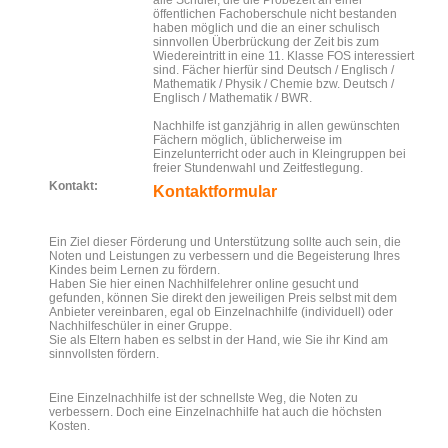
alle Schüler, die die Probezeit an einer
öffentlichen Fachoberschule nicht bestanden
haben möglich und die an einer schulisch
sinnvollen Überbrückung der Zeit bis zum
Wiedereintritt in eine 11. Klasse FOS interessiert
sind. Fächer hierfür sind Deutsch / Englisch /
Mathematik / Physik / Chemie bzw. Deutsch /
Englisch / Mathematik / BWR.
Nachhilfe ist ganzjährig in allen gewünschten
Fächern möglich, üblicherweise im
Einzelunterricht oder auch in Kleingruppen bei
freier Stundenwahl und Zeitfestlegung.
Kontakt:
Kontaktformular
Ein Ziel dieser Förderung und Unterstützung sollte auch sein, die
Noten und Leistungen zu verbessern und die Begeisterung Ihres
Kindes beim Lernen zu fördern.
Haben Sie hier einen Nachhilfelehrer online gesucht und
gefunden, können Sie direkt den jeweiligen Preis selbst mit dem
Anbieter vereinbaren, egal ob Einzelnachhilfe (individuell) oder
Nachhilfeschüler in einer Gruppe.
Sie als Eltern haben es selbst in der Hand, wie Sie ihr Kind am
sinnvollsten fördern.
Eine Einzelnachhilfe ist der schnellste Weg, die Noten zu
verbessern. Doch eine Einzelnachhilfe hat auch die höchsten
Kosten.