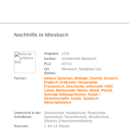
Nachhilfe in Miesbach
Angebot:
1231
Institut:
Schülerhilfe Miesbach
PLZ:
83714
Ort
Miesbach, Stadtplatz 10a
(Nähe):
Fächer:
weitere Sprachen
,
Biologie
,
Chemie
,
Deutsch
,
Englisch
,
Erdkunde / Geographie
,
Französisch
,
Geschichte
,
Informatik / EDV
,
Latein
,
Mathematik / Mathe
,
Musik
,
Physik
,
Sonstige Bildungsthemen
,
Sozial- /
Gemeinschafts- kunde
,
Spanisch
,
Wirtschaftslehre
Unterricht in der
Grundschule, Hauptschule, Realschule,
Schulform:
Gymnasium, Gesamtschule, Berufsschule,
Studium, Erwachsenenbildung
Klassen:
1. bis 13. Klasse