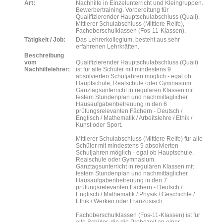
Art:
Nachhilfe in Einzelunterricht und Kleingruppen.
Bewerbertraining. Vorbereitung für
Qualifizierender Hauptschulabschluss (Quali),
Mittlerer Schulabschluss (Mittlere Reife),
Fachoberschulklassen (Fos-11-Klassen).
Tätigkeit / Job:
Das Lehrerkollegium, besteht aus sehr
erfahrenen Lehrkräften.
Beschreibung
vom
Qualifizierender Hauptschulabschluss (Quali)
Nachhilfelehrer:
ist für alle Schüler mit mindestens 9
absolvierten Schuljahren möglich - egal ob
Hauptschule, Realschule oder Gymnasium.
Ganztagsunterricht in regulären Klassen mit
festem Stundenplan und nachmittäglicher
Hausaufgabenbetreuung in den 6
prüfungsrelevanten Fächern - Deutsch /
Englisch / Mathematik / Arbeitslehre / Ethik /
Kunst oder Sport.
Mittlerer Schulabschluss (Mittlere Reife) für alle
Schüler mit mindestens 9 absolvierten
Schuljahren möglich - egal ob Hauptschule,
Realschule oder Gymnasium.
Ganztagsunterricht in regulären Klassen mit
festem Stundenplan und nachmittäglicher
Hausaufgabenbetreuung in den 7
prüfungsrelevanten Fächern - Deutsch /
Englisch / Mathematik / Physik / Geschichte /
Ethik / Werken oder Französisch.
Fachoberschulklassen (Fos-11-Klassen) ist für