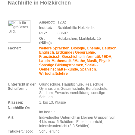
Nachhilfe in Holzkirchen
Angebot:
1232
Institut:
Schülerhilfe Holzkirchen
PLZ:
83607
Ort
Holzkirchen, Marktplatz 15
(Nähe):
Fächer:
weitere Sprachen
,
Biologie
,
Chemie
,
Deutsch
,
Englisch
,
Erdkunde / Geographie
,
Französisch
,
Geschichte
,
Informatik / EDV
,
Latein
,
Mathematik / Mathe
,
Musik
,
Physik
,
Sonstige Bildungsthemen
,
Sozial- /
Gemeinschafts- kunde
,
Spanisch
,
Wirtschaftslehre
Unterricht in der
Grundschule, Hauptschule, Realschule,
Schulform:
Gymnasium, Gesamtschule, Berufsschule,
Studium, Erwachsenenbildung, sonstige
Schulen
Klassen:
1. bis 13. Klasse
Nachhilfe Ort:
im Institut
Art:
Individueller Unterricht in kleinen Gruppen von
4 bis max. 6 Schülern; Einzelunterricht;
Intensivunterricht (2-3 Schüler)
Tätigkeit / Job:
Schulleitung