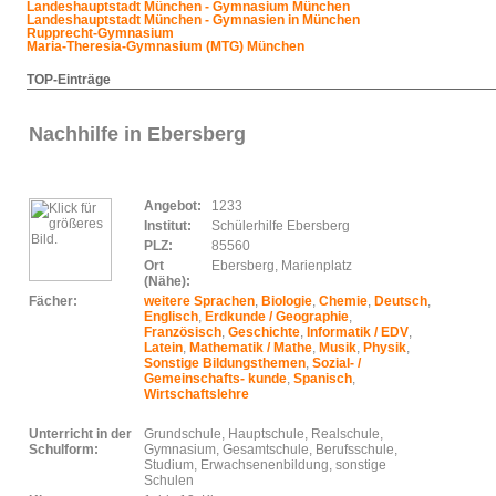
Landeshauptstadt München - Gymnasium München
Landeshauptstadt München - Gymnasien in München
Rupprecht-Gymnasium
Maria-Theresia-Gymnasium (MTG) München
TOP-Einträge
Nachhilfe in Ebersberg
Angebot:
1233
Institut:
Schülerhilfe Ebersberg
PLZ:
85560
Ort
Ebersberg, Marienplatz
(Nähe):
Fächer:
weitere Sprachen
,
Biologie
,
Chemie
,
Deutsch
,
Englisch
,
Erdkunde / Geographie
,
Französisch
,
Geschichte
,
Informatik / EDV
,
Latein
,
Mathematik / Mathe
,
Musik
,
Physik
,
Sonstige Bildungsthemen
,
Sozial- /
Gemeinschafts- kunde
,
Spanisch
,
Wirtschaftslehre
Unterricht in der
Grundschule, Hauptschule, Realschule,
Schulform:
Gymnasium, Gesamtschule, Berufsschule,
Studium, Erwachsenenbildung, sonstige
Schulen