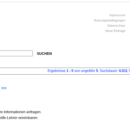
Impressum
Nutzungsbedingungen
Datenschutz
Neue Einträge
SUCHEN
Ergebnisse
1 - 5
von ungefähr
5
. Suchdauer:
0.011
S
 >>
re Informationen anfragen.
ilfe-Lehrer vereinbaren.