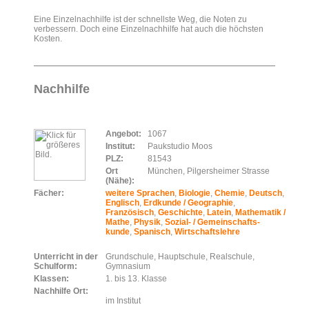
Eine Einzelnachhilfe ist der schnellste Weg, die Noten zu
verbessern. Doch eine Einzelnachhilfe hat auch die höchsten
Kosten.
Nachhilfe
Angebot:
1067
Institut:
Paukstudio Moos
PLZ:
81543
Ort
München, Pilgersheimer Strasse
(Nähe):
Fächer:
weitere Sprachen
,
Biologie
,
Chemie
,
Deutsch
,
Englisch
,
Erdkunde / Geographie
,
Französisch
,
Geschichte
,
Latein
,
Mathematik /
Mathe
,
Physik
,
Sozial- / Gemeinschafts-
kunde
,
Spanisch
,
Wirtschaftslehre
Unterricht in der
Grundschule, Hauptschule, Realschule,
Schulform:
Gymnasium
Klassen:
1. bis 13. Klasse
Nachhilfe Ort:
im Institut