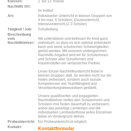
Klassen:
1. bis 13. Klasse
Nachhilfe Ort:
im Institut
Art:
Individueller Unterricht in kleinen Gruppen von
4 bis max. 6 Schülern; Einzelunterricht;
Intensivunterricht (2-3 Schüler)
Tätigkeit / Job:
Schulleitung
Beschreibung
vom
Wir unterstützen und betreuen Ihr Kind ganz
Nachhilfelehrer:
individuell, so dass es sich optimal entwickeln
kann und seine schulischen Schwierigkeiten
gelöst werden. Mit unserem umfangreichen
Nachhilfe-Angebot sind wir für Schülerinnen
und Schüler aller Schulformen und
Klassenstufen ein verlässlicher Partner.
Unser Einzel-Nachhilfeunterricht findet in
kleinen Gruppen statt. So werden nicht nur die
Noten verbessert, sondern auch soziale
Kompetenzen wie Teamfähigkeit und
Verantwortungsbewusstsein gestärkt.
Unsere qualifizierten und engagierten
Nachhilfelehrer helfen den Schülerinnen und
Schülern ihre Noten dauerhaft zu verbessern,
wobei das jeweilige Lerntempo und die
individuellen Lernbedürfnisse jedes Einzelnen
dabei im Vordergrund stehen.
Probeunterricht:
Ein Probeunterricht ist möglich.
Kontakt:
Kontaktformular