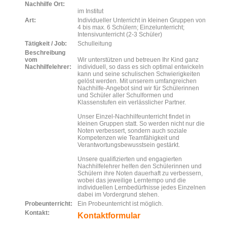
Nachhilfe Ort:
im Institut
Art:
Individueller Unterricht in kleinen Gruppen von
4 bis max. 6 Schülern; Einzelunterricht;
Intensivunterricht (2-3 Schüler)
Tätigkeit / Job:
Schulleitung
Beschreibung
vom
Wir unterstützen und betreuen Ihr Kind ganz
Nachhilfelehrer:
individuell, so dass es sich optimal entwickeln
kann und seine schulischen Schwierigkeiten
gelöst werden. Mit unserem umfangreichen
Nachhilfe-Angebot sind wir für Schülerinnen
und Schüler aller Schulformen und
Klassenstufen ein verlässlicher Partner.
Unser Einzel-Nachhilfeunterricht findet in
kleinen Gruppen statt. So werden nicht nur die
Noten verbessert, sondern auch soziale
Kompetenzen wie Teamfähigkeit und
Verantwortungsbewusstsein gestärkt.
Unsere qualifizierten und engagierten
Nachhilfelehrer helfen den Schülerinnen und
Schülern ihre Noten dauerhaft zu verbessern,
wobei das jeweilige Lerntempo und die
individuellen Lernbedürfnisse jedes Einzelnen
dabei im Vordergrund stehen.
Probeunterricht:
Ein Probeunterricht ist möglich.
Kontakt:
Kontaktformular