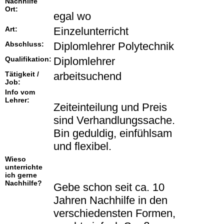
Nachhilfe
Ort:
egal wo
Art:
Einzelunterricht
Abschluss:
Diplomlehrer Polytechnik
Qualifikation:
Diplomlehrer
Tätigkeit /
arbeitsuchend
Job:
Info vom
Lehrer:
Zeiteinteilung und Preis
sind Verhandlungssache.
Bin geduldig, einfühlsam
und flexibel.
Wieso
unterrichte
ich gerne
Nachhilfe?
Gebe schon seit ca. 10
Jahren Nachhilfe in den
verschiedensten Formen,