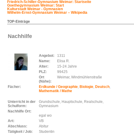
Friedrich-Schiller-Gymnasium Weimar: Startseite
Goethegymnasium Weimar: Start
Kulturstadt Weimar - Gymnasien
Wilhelm-Ernst-Gymnasium Weimar – Wikipedia
TOP-Einträge
Nachhilfe
Angebot:
1311
Name:
Elisa R.
Alter:
15-24 Jahre
PLZ:
99425
Ort
Weimar, Windmühlenstraße
(Nähe):
Fächer:
Erdkunde / Geographie
,
Biologie
,
Deutsch
,
Mathematik / Mathe
Unterricht in der
Grundschule, Hauptschule, Realschule,
Schulform:
Gymnasium
Nachhilfe Ort:
egal wo
Art:
VB
Abschluss:
Abitur
Tätigkeit / Job:
Studentin