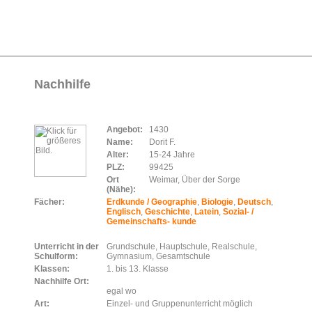
Nachhilfe
Angebot:
1430
Name:
Dorit F.
Alter:
15-24 Jahre
PLZ:
99425
Ort
Weimar, Über der Sorge
(Nähe):
Fächer:
Erdkunde / Geographie
,
Biologie
,
Deutsch
,
Englisch
,
Geschichte
,
Latein
,
Sozial- /
Gemeinschafts- kunde
Unterricht in der
Grundschule, Hauptschule, Realschule,
Schulform:
Gymnasium, Gesamtschule
Klassen:
1. bis 13. Klasse
Nachhilfe Ort:
egal wo
Art:
Einzel- und Gruppenunterricht möglich