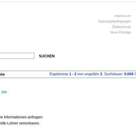
Impressum
Nutzungsbedingungen
Datenschutz
Neue Einträge
SUCHEN
hie
Ergebnisse
1 - 2
von ungefähr
2
. Suchdauer:
0.006
S
 >>
re Informationen anfragen.
ilfe-Lehrer vereinbaren.