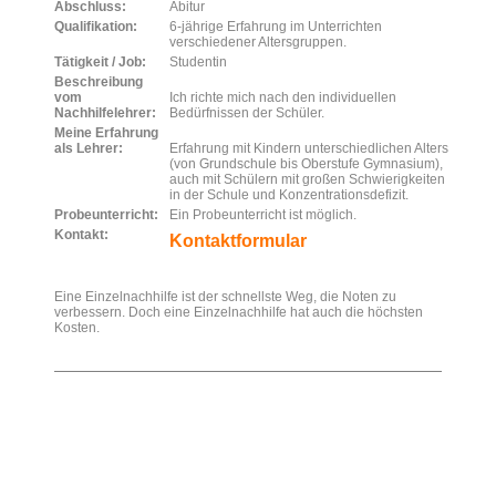
Abschluss:
Abitur
Qualifikation:
6-jährige Erfahrung im Unterrichten
verschiedener Altersgruppen.
Tätigkeit / Job:
Studentin
Beschreibung
vom
Ich richte mich nach den individuellen
Nachhilfelehrer:
Bedürfnissen der Schüler.
Meine Erfahrung
als Lehrer:
Erfahrung mit Kindern unterschiedlichen Alters
(von Grundschule bis Oberstufe Gymnasium),
auch mit Schülern mit großen Schwierigkeiten
in der Schule und Konzentrationsdefizit.
Probeunterricht:
Ein Probeunterricht ist möglich.
Kontakt:
Kontaktformular
Eine Einzelnachhilfe ist der schnellste Weg, die Noten zu
verbessern. Doch eine Einzelnachhilfe hat auch die höchsten
Kosten.