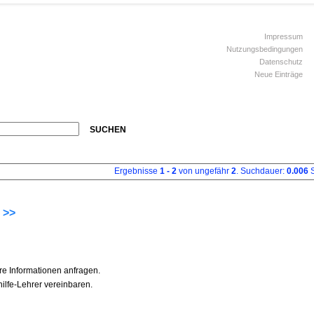
Impressum
Nutzungsbedingungen
Datenschutz
Neue Einträge
SUCHEN
Ergebnisse
1 - 2
von ungefähr
2
. Suchdauer:
0.006
S
 >>
re Informationen anfragen.
ilfe-Lehrer vereinbaren.