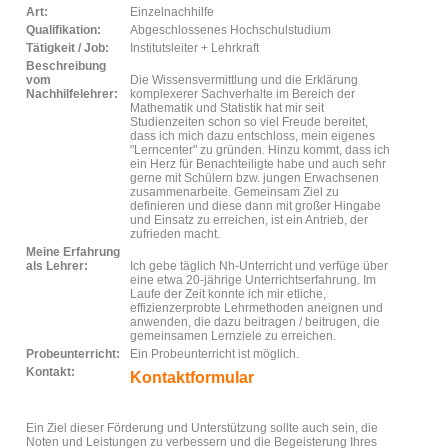
Art:
Einzelnachhilfe
Qualifikation:
Abgeschlossenes Hochschulstudium
Tätigkeit / Job:
Institutsleiter + Lehrkraft
Beschreibung
vom
Die Wissensvermittlung und die Erklärung
Nachhilfelehrer:
komplexerer Sachverhalte im Bereich der
Mathematik und Statistik hat mir seit
Studienzeiten schon so viel Freude bereitet,
dass ich mich dazu entschloss, mein eigenes
"Lerncenter" zu gründen. Hinzu kommt, dass ich
ein Herz für Benachteiligte habe und auch sehr
gerne mit Schülern bzw. jungen Erwachsenen
zusammenarbeite. Gemeinsam Ziel zu
definieren und diese dann mit großer Hingabe
und Einsatz zu erreichen, ist ein Antrieb, der
zufrieden macht.
Meine Erfahrung
als Lehrer:
Ich gebe täglich Nh-Unterricht und verfüge über
eine etwa 20-jährige Unterrichtserfahrung. Im
Laufe der Zeit konnte ich mir etliche,
effizienzerprobte Lehrmethoden aneignen und
anwenden, die dazu beitragen / beitrugen, die
gemeinsamen Lernziele zu erreichen.
Probeunterricht:
Ein Probeunterricht ist möglich.
Kontakt:
Kontaktformular
Ein Ziel dieser Förderung und Unterstützung sollte auch sein, die
Noten und Leistungen zu verbessern und die Begeisterung Ihres