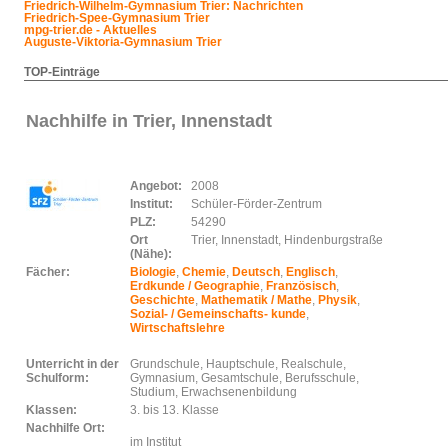
Friedrich-Wilhelm-Gymnasium Trier: Nachrichten
Friedrich-Spee-Gymnasium Trier
mpg-trier.de - Aktuelles
Auguste-Viktoria-Gymnasium Trier
TOP-Einträge
Nachhilfe in Trier, Innenstadt
Angebot:
2008
Institut:
Schüler-Förder-Zentrum
PLZ:
54290
Ort
Trier, Innenstadt, Hindenburgstraße
(Nähe):
Fächer:
Biologie
,
Chemie
,
Deutsch
,
Englisch
,
Erdkunde / Geographie
,
Französisch
,
Geschichte
,
Mathematik / Mathe
,
Physik
,
Sozial- / Gemeinschafts- kunde
,
Wirtschaftslehre
Unterricht in der
Grundschule, Hauptschule, Realschule,
Schulform:
Gymnasium, Gesamtschule, Berufsschule,
Studium, Erwachsenenbildung
Klassen:
3. bis 13. Klasse
Nachhilfe Ort:
im Institut