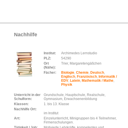
Nachhilfe
Institut:
Archimedes Lernstudio
PLZ:
54290
Ort
Trier, Margaretengäßchen
(Nähe):
Fächer:
Biologie
,
Chemie
,
Deutsch
,
Englisch
,
Französisch
,
Informatik /
EDV
,
Latein
,
Mathematik / Mathe
,
Physik
Unterricht in der
Grundschule, Hauptschule, Realschule,
Schulform:
Gymnasium, Erwachsenenbildung
Klassen:
1. bis 13. Klasse
Nachhilfe Ort:
im Institut
Art:
Einzelunterricht, Minigruppen bis 4 Teilnehmer,
Firmenschulungen.
Tätigkeit / Job:
Motivierte Lehrkräfte, kompetentes und