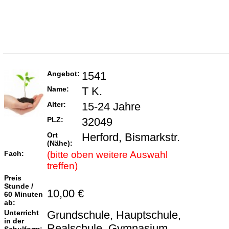
Angebot:
1541
Name:
T K.
Alter:
15-24 Jahre
PLZ:
32049
Ort
Herford, Bismarkstr.
(Nähe):
Fach:
(bitte oben weitere Auswahl
treffen)
Preis
Stunde /
10,00 €
60 Minuten
ab:
Unterricht
Grundschule, Hauptschule,
in der
Realschule, Gymnasium,