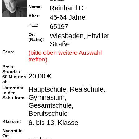
Name:
Reinhard D.
Alter:
45-64 Jahre
PLZ:
65197
Ort
Wiesbaden, Eltviller
(Nähe):
Straße
Fach:
(bitte oben weitere Auswahl
treffen)
Preis
Stunde /
20,00 €
60 Minuten
ab:
Unterricht
Hauptschule, Realschule,
in der
Gymnasium,
Schulform:
Gesamtschule,
Berufsschule
Klassen:
6. bis 13. Klasse
Nachhilfe
Ort: