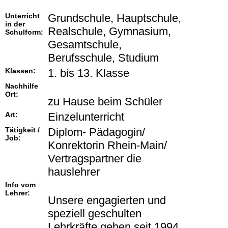
Unterricht
Grundschule, Hauptschule,
in der
Realschule, Gymnasium,
Schulform:
Gesamtschule,
Berufsschule, Studium
Klassen:
1. bis 13. Klasse
Nachhilfe
Ort:
zu Hause beim Schüler
Art:
Einzelunterricht
Tätigkeit /
Diplom- Pädagogin/
Job:
Konrektorin Rhein-Main/
Vertragspartner die
hauslehrer
Info vom
Lehrer:
Unsere engagierten und
speziell geschulten
Lehrkräfte geben seit 1994