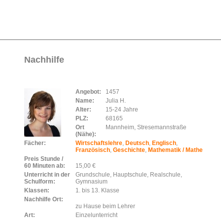
Nachhilfe
Angebot:
1457
Name:
Julia H.
Alter:
15-24 Jahre
PLZ:
68165
Ort
Mannheim, Stresemannstraße
(Nähe):
Fächer:
Wirtschaftslehre
,
Deutsch
,
Englisch
,
Französisch
,
Geschichte
,
Mathematik / Mathe
Preis Stunde /
60 Minuten ab:
15,00 €
Unterricht in der
Grundschule, Hauptschule, Realschule,
Schulform:
Gymnasium
Klassen:
1. bis 13. Klasse
Nachhilfe Ort:
zu Hause beim Lehrer
Art:
Einzelunterricht