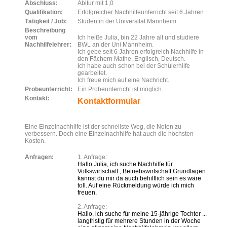
Abschluss:
Abitur mit 1,0
Qualifikation:
Erfolgreicher Nachhilfeunterricht seit 6 Jahren
Tätigkeit / Job:
Studentin der Universität Mannheim
Beschreibung
vom
Ich heiße Julia, bin 22 Jahre alt und studiere
Nachhilfelehrer:
BWL an der Uni Mannheim.
Ich gebe seit 6 Jahren erfolgreich Nachhilfe in
den Fächern Mathe, Englisch, Deutsch.
Ich habe auch schon bei der Schülerhilfe
gearbeitet.
Ich freue mich auf eine Nachricht.
Probeunterricht:
Ein Probeunterricht ist möglich.
Kontakt:
Kontaktformular
Eine Einzelnachhilfe ist der schnellste Weg, die Noten zu
verbessern. Doch eine Einzelnachhilfe hat auch die höchsten
Kosten.
Anfragen:
1. Anfrage:
Hallo Julia, ich suche Nachhilfe für
Volkswirtschaft , Betriebswirtschaft Grundlagen
kannst du mir da auch behilflich sein es wäre
toll. Auf eine Rückmeldung würde ich mich
freuen.
2. Anfrage:
Hallo, ich suche für meine 15-jährige Tochter ...
langfristig für mehrere Stunden in der Woche