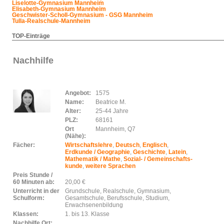
Liselotte-Gymnasium Mannheim
Elisabeth-Gymnasium Mannheim
Geschwister-Scholl-Gymnasium - GSG Mannheim
Tulla-Realschule-Mannheim
TOP-Einträge
Nachhilfe
Angebot:
1575
Name:
Beatrice M.
Alter:
25-44 Jahre
PLZ:
68161
Ort
Mannheim, Q7
(Nähe):
Fächer:
Wirtschaftslehre
,
Deutsch
,
Englisch
,
Erdkunde / Geographie
,
Geschichte
,
Latein
,
Mathematik / Mathe
,
Sozial- / Gemeinschafts-
kunde
,
weitere Sprachen
Preis Stunde /
60 Minuten ab:
20,00 €
Unterricht in der
Grundschule, Realschule, Gymnasium,
Schulform:
Gesamtschule, Berufsschule, Studium,
Erwachsenenbildung
Klassen:
1. bis 13. Klasse
Nachhilfe Ort: