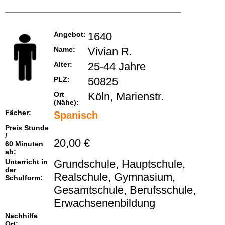
Angebot:
1640
Name:
Vivian R.
Alter:
25-44 Jahre
PLZ:
50825
Ort
Köln, Marienstr.
(Nähe):
Fächer:
Spanisch
Preis Stunde
/
20,00 €
60 Minuten
ab:
Unterricht in
Grundschule, Hauptschule,
der
Realschule, Gymnasium,
Schulform:
Gesamtschule, Berufsschule,
Erwachsenenbildung
Nachhilfe
Ort: