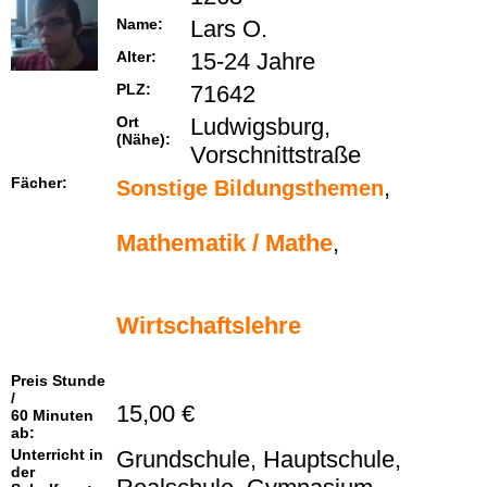
Name:
Lars O.
Alter:
15-24 Jahre
PLZ:
71642
Ort
Ludwigsburg,
(Nähe):
Vorschnittstraße
Fächer:
,
Sonstige Bildungsthemen
Mathematik / Mathe
,
Wirtschaftslehre
Preis Stunde
/
15,00 €
60 Minuten
ab:
Unterricht in
Grundschule, Hauptschule,
der