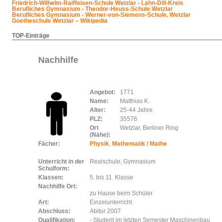
Friedrich-Wilhelm-Raiffeisen-Schule Wetzlar - Lahn-Dill-Kreis
Berufliches Gymnasium - Theodor-Heuss-Schule Wetzlar
Berufliches Gymnasium - Werner-von-Siemens-Schule, Wetzlar
Goetheschule Wetzlar – Wikipedia
TOP-Einträge
Nachhilfe
Angebot:
1771
Name:
Matthias K.
Alter:
25-44 Jahre
PLZ:
35576
Ort
Wetzlar, Berliner Ring
(Nähe):
Fächer:
Physik
,
Mathematik / Mathe
Unterricht in der
Realschule, Gymnasium
Schulform:
Klassen:
5. bis 11. Klasse
Nachhilfe Ort:
zu Hause beim Schüler
Art:
Einzelunterricht
Abschluss:
Abitur 2007
Qualifikation:
- Student im letzten Semester Maschinenbau