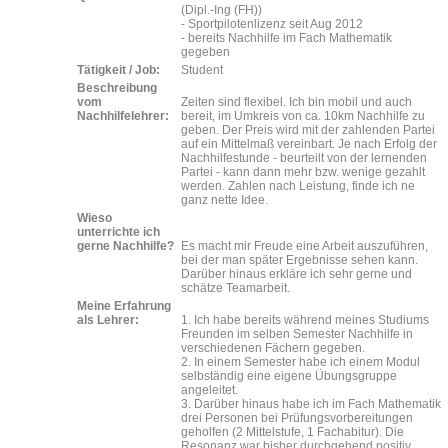
(Dipl.-Ing (FH))
- Sportpilotenlizenz seit Aug 2012
- bereits Nachhilfe im Fach Mathematik
gegeben
Tätigkeit / Job:
Student
Beschreibung
vom
Zeiten sind flexibel. Ich bin mobil und auch
Nachhilfelehrer:
bereit, im Umkreis von ca. 10km Nachhilfe zu
geben. Der Preis wird mit der zahlenden Partei
auf ein Mittelmaß vereinbart. Je nach Erfolg der
Nachhilfestunde - beurteilt von der lernenden
Partei - kann dann mehr bzw. wenige gezahlt
werden. Zahlen nach Leistung, finde ich ne
ganz nette Idee.
Wieso
unterrichte ich
gerne Nachhilfe?
Es macht mir Freude eine Arbeit auszuführen,
bei der man später Ergebnisse sehen kann.
Darüber hinaus erkläre ich sehr gerne und
schätze Teamarbeit.
Meine Erfahrung
als Lehrer:
1. Ich habe bereits während meines Studiums
Freunden im selben Semester Nachhilfe in
verschiedenen Fächern gegeben.
2. In einem Semester habe ich einem Modul
selbständig eine eigene Übungsgruppe
angeleitet.
3. Darüber hinaus habe ich im Fach Mathematik
drei Personen bei Prüfungsvorbereitungen
geholfen (2 Mittelstufe, 1 Fachabitur). Die
Resonanz war bisher durchgehend positiv.