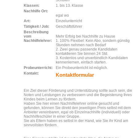
Schulen
Klassen:
1. bis 13. Klasse
Nachhilfe Ort:
egal wo
Art:
Einzelunterricht
Tätigkeit / Job:
Geschäftsführer
Beschreibung
vom
Mehr Erfolg bei Nachhilfe zu Hause
Nachhilfelehrer:
1. 100% Flexibel: Kein Abo, sondern günstig
Stunden nehmen nach Bedarf
2. Zwei genau passende Kandidaten
kontaktieren Sie binnen 24 Std.
3. Kostenlos und unverbindlich Kandidaten
kennenlernen, einfach starten.
Probeunterricht:
Ein Probeunterricht ist möglich.
Kontakt:
Kontaktformular
Ein Ziel dieser Förderung und Unterstützung sollte auch sein, die
Noten und Leistungen zu verbessern und die Begeisterung Ihres
Kindes beim Lernen zu fördern.
Haben Sie hier einen Nachhilfelehrer online gesucht und
gefunden, können Sie direkt den jeweiligen Preis selbst mit dem
Anbieter vereinbaren, egal ob Einzelnachhilfe (individuell) oder
Nachhilfeschüler in einer Gruppe.
Sie als Eltern haben es selbst in der Hand, wie Sie ihr Kind am
sinnvollsten fördern.