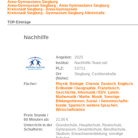
Anno Gymnasiums Siegburg
Anno-Gymnasium Siegburg - Anno Gymnasiums Siegburg
Kreisstadt Siegburg - Anno-Gymnasium
Kreisstadt Siegburg - Gymnasium Siegburg Alleestraße
TOP-Einträge
Nachhilfe
Angebot:
2025
Institut:
Nachhilfe-Team.net
PLZ:
53721
Ort
Siegburg, Cecilienstraße
(Nähe):
Fächer:
Physik
,
Biologie
,
Chemie
,
Deutsch
,
Englisch
,
Erdkunde / Geographie
,
Französisch
,
Geschichte
,
Informatik / EDV
,
Latein
,
Mathematik / Mathe
,
Musik
,
Sonstige
Bildungsthemen
,
Sozial- / Gemeinschafts-
kunde
,
Spanisch
,
weitere Sprachen
,
Wirtschaftslehre
Preis Stunde /
60 Minuten ab:
21,00 €
Unterricht in der
Grundschule, Hauptschule, Realschule,
Schulform:
Gymnasium, Gesamtschule, Berufsschule,
Studium, Erwachsenenbildung, sonstige