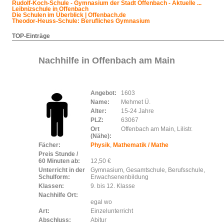
Rudolf-Koch-Schule - Gymnasium der Stadt Offenbach - Aktuelle ...
Leibnizschule in Offenbach
Die Schulen im Überblick | Offenbach.de
Theodor-Heuss-Schule: Berufliches Gymnasium
TOP-Einträge
Nachhilfe in Offenbach am Main
Angebot:
1603
Name:
Mehmet Ü.
Alter:
15-24 Jahre
PLZ:
63067
Ort
Offenbach am Main, Lilistr.
(Nähe):
Fächer:
Physik
,
Mathematik / Mathe
Preis Stunde /
60 Minuten ab:
12,50 €
Unterricht in der
Gymnasium, Gesamtschule, Berufsschule,
Schulform:
Erwachsenenbildung
Klassen:
9. bis 12. Klasse
Nachhilfe Ort:
egal wo
Art:
Einzelunterricht
Abschluss:
Abitur