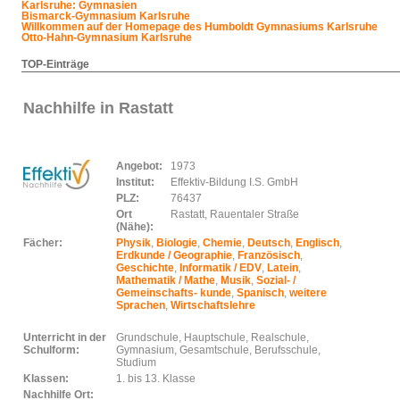
Karlsruhe: Gymnasien
Bismarck-Gymnasium Karlsruhe
Willkommen auf der Homepage des Humboldt Gymnasiums Karlsruhe
Otto-Hahn-Gymnasium Karlsruhe
TOP-Einträge
Nachhilfe in Rastatt
Angebot:
1973
Institut:
Effektiv-Bildung I.S. GmbH
PLZ:
76437
Ort
Rastatt, Rauentaler Straße
(Nähe):
Fächer:
Physik
,
Biologie
,
Chemie
,
Deutsch
,
Englisch
,
Erdkunde / Geographie
,
Französisch
,
Geschichte
,
Informatik / EDV
,
Latein
,
Mathematik / Mathe
,
Musik
,
Sozial- /
Gemeinschafts- kunde
,
Spanisch
,
weitere
Sprachen
,
Wirtschaftslehre
Unterricht in der
Grundschule, Hauptschule, Realschule,
Schulform:
Gymnasium, Gesamtschule, Berufsschule,
Studium
Klassen:
1. bis 13. Klasse
Nachhilfe Ort: