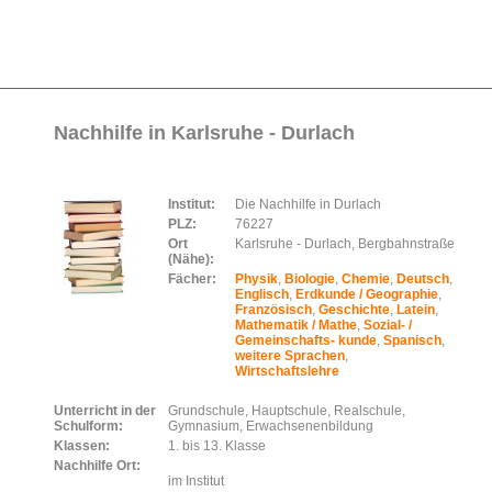
Nachhilfe in Karlsruhe - Durlach
Institut:
Die Nachhilfe in Durlach
PLZ:
76227
Ort
Karlsruhe - Durlach, Bergbahnstraße
(Nähe):
Fächer:
Physik
,
Biologie
,
Chemie
,
Deutsch
,
Englisch
,
Erdkunde / Geographie
,
Französisch
,
Geschichte
,
Latein
,
Mathematik / Mathe
,
Sozial- /
Gemeinschafts- kunde
,
Spanisch
,
weitere Sprachen
,
Wirtschaftslehre
Unterricht in der
Grundschule, Hauptschule, Realschule,
Schulform:
Gymnasium, Erwachsenenbildung
Klassen:
1. bis 13. Klasse
Nachhilfe Ort:
im Institut