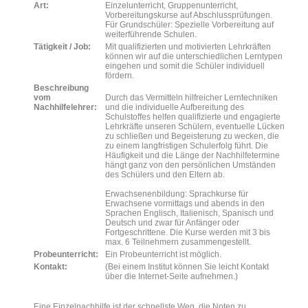
Art:
Einzelunterricht, Gruppenunterricht,
Vorbereitungskurse auf Abschlussprüfungen.
Für Grundschüler: Spezielle Vorbereitung auf
weiterführende Schulen.
Tätigkeit / Job:
Mit qualifizierten und motivierten Lehrkräften
können wir auf die unterschiedlichen Lerntypen
eingehen und somit die Schüler individuell
fördern.
Beschreibung
vom
Durch das Vermitteln hilfreicher Lerntechniken
Nachhilfelehrer:
und die individuelle Aufbereitung des
Schulstoffes helfen qualifizierte und engagierte
Lehrkräfte unseren Schülern, eventuelle Lücken
zu schließen und Begeisterung zu wecken, die
zu einem langfristigen Schulerfolg führt. Die
Häufigkeit und die Länge der Nachhilfetermine
hängt ganz von den persönlichen Umständen
des Schülers und den Eltern ab.
Erwachsenenbildung: Sprachkurse für
Erwachsene vormittags und abends in den
Sprachen Englisch, Italienisch, Spanisch und
Deutsch und zwar für Anfänger oder
Fortgeschrittene. Die Kurse werden mit 3 bis
max. 6 Teilnehmern zusammengestellt.
Probeunterricht:
Ein Probeunterricht ist möglich.
Kontakt:
(Bei einem Institut können Sie leicht Kontakt
über die Internet-Seite aufnehmen.)
Eine Einzelnachhilfe ist der schnellste Weg, die Noten zu