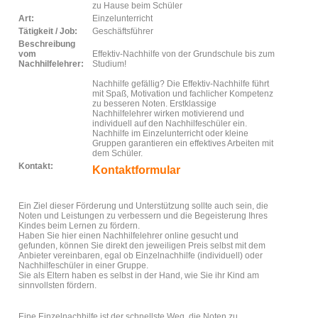
zu Hause beim Schüler
Art:
Einzelunterricht
Tätigkeit / Job:
Geschäftsführer
Beschreibung
vom
Effektiv-Nachhilfe von der Grundschule bis zum
Nachhilfelehrer:
Studium!
Nachhilfe gefällig? Die Effektiv-Nachhilfe führt
mit Spaß, Motivation und fachlicher Kompetenz
zu besseren Noten. Erstklassige
Nachhilfelehrer wirken motivierend und
individuell auf den Nachhilfeschüler ein.
Nachhilfe im Einzelunterricht oder kleine
Gruppen garantieren ein effektives Arbeiten mit
dem Schüler.
Kontakt:
Kontaktformular
Ein Ziel dieser Förderung und Unterstützung sollte auch sein, die
Noten und Leistungen zu verbessern und die Begeisterung Ihres
Kindes beim Lernen zu fördern.
Haben Sie hier einen Nachhilfelehrer online gesucht und
gefunden, können Sie direkt den jeweiligen Preis selbst mit dem
Anbieter vereinbaren, egal ob Einzelnachhilfe (individuell) oder
Nachhilfeschüler in einer Gruppe.
Sie als Eltern haben es selbst in der Hand, wie Sie ihr Kind am
sinnvollsten fördern.
Eine Einzelnachhilfe ist der schnellste Weg, die Noten zu