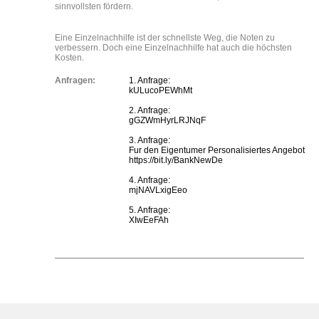
sinnvollsten fördern.
Eine Einzelnachhilfe ist der schnellste Weg, die Noten zu
verbessern. Doch eine Einzelnachhilfe hat auch die höchsten
Kosten.
Anfragen:
1. Anfrage:
kULucoPEWhMt
2. Anfrage:
gGZWmHyrLRJNqF
3. Anfrage:
Fur den Eigentumer Personalisiertes Angebot
https://bit.ly/BankNewDe
4. Anfrage:
mjNAVLxigEeo
5. Anfrage:
XIwEeFAh