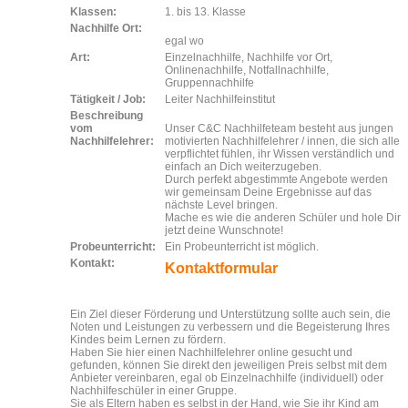
Klassen:
1. bis 13. Klasse
Nachhilfe Ort:
egal wo
Art:
Einzelnachhilfe, Nachhilfe vor Ort,
Onlinenachhilfe, Notfallnachhilfe,
Gruppennachhilfe
Tätigkeit / Job:
Leiter Nachhilfeinstitut
Beschreibung
vom
Unser C&C Nachhilfeteam besteht aus jungen
Nachhilfelehrer:
motivierten Nachhilfelehrer / innen, die sich alle
verpflichtet fühlen, ihr Wissen verständlich und
einfach an Dich weiterzugeben.
Durch perfekt abgestimmte Angebote werden
wir gemeinsam Deine Ergebnisse auf das
nächste Level bringen.
Mache es wie die anderen Schüler und hole Dir
jetzt deine Wunschnote!
Probeunterricht:
Ein Probeunterricht ist möglich.
Kontakt:
Kontaktformular
Ein Ziel dieser Förderung und Unterstützung sollte auch sein, die
Noten und Leistungen zu verbessern und die Begeisterung Ihres
Kindes beim Lernen zu fördern.
Haben Sie hier einen Nachhilfelehrer online gesucht und
gefunden, können Sie direkt den jeweiligen Preis selbst mit dem
Anbieter vereinbaren, egal ob Einzelnachhilfe (individuell) oder
Nachhilfeschüler in einer Gruppe.
Sie als Eltern haben es selbst in der Hand, wie Sie ihr Kind am