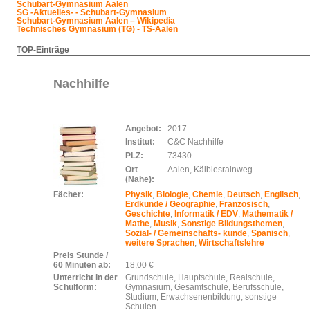
Schubart-Gymnasium Aalen
SG -Aktuelles- - Schubart-Gymnasium
Schubart-Gymnasium Aalen – Wikipedia
Technisches Gymnasium (TG) - TS-Aalen
TOP-Einträge
Nachhilfe
Angebot:
2017
Institut:
C&C Nachhilfe
PLZ:
73430
Ort
Aalen, Kälblesrainweg
(Nähe):
Fächer:
Physik
,
Biologie
,
Chemie
,
Deutsch
,
Englisch
,
Erdkunde / Geographie
,
Französisch
,
Geschichte
,
Informatik / EDV
,
Mathematik /
Mathe
,
Musik
,
Sonstige Bildungsthemen
,
Sozial- / Gemeinschafts- kunde
,
Spanisch
,
weitere Sprachen
,
Wirtschaftslehre
Preis Stunde /
60 Minuten ab:
18,00 €
Unterricht in der
Grundschule, Hauptschule, Realschule,
Schulform:
Gymnasium, Gesamtschule, Berufsschule,
Studium, Erwachsenenbildung, sonstige
Schulen