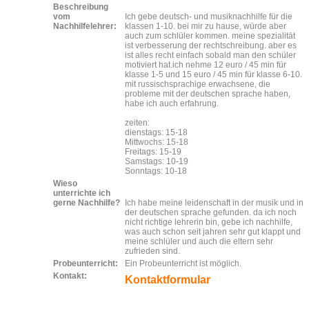
Beschreibung
vom
Ich gebe deutsch- und musiknachhilfe für die
Nachhilfelehrer:
klassen 1-10. bei mir zu hause, würde aber
auch zum schlüler kommen. meine spezialität
ist verbesserung der rechtschreibung. aber es
ist alles recht einfach sobald man den schüler
motiviert hat.ich nehme 12 euro / 45 min für
klasse 1-5 und 15 euro / 45 min für klasse 6-10.
mit russischsprachige erwachsene, die
probleme mit der deutschen sprache haben,
habe ich auch erfahrung.
zeiten:
dienstags: 15-18
Mittwochs: 15-18
Freitags: 15-19
Samstags: 10-19
Sonntags: 10-18
Wieso
unterrichte ich
gerne Nachhilfe?
Ich habe meine leidenschaft in der musik und in
der deutschen sprache gefunden. da ich noch
nicht richtige lehrerin bin, gebe ich nachhilfe,
was auch schon seit jahren sehr gut klappt und
meine schlüler und auch die eltern sehr
zufrieden sind.
Probeunterricht:
Ein Probeunterricht ist möglich.
Kontakt:
Kontaktformular