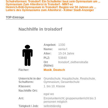
Schulreformen: Troisdorf: Ein Schulleiter baut sein Gymnasium um ...
Gymnasium Zum Altenforst in Troisdorf - MINT-ec
Heinrich-Böll-Gymnasium in Troisdorf: Beginn vor 50 Jahren als ...
Leiters des Gymnasiums zum Altenforst - Kölner Stadt-Anzeiger
TOP-Einträge
Nachhilfe in troisdorf
Angebot:
1330
Name:
xenia f.
Alter:
15-24 Jahre
PLZ:
53840
Ort
troisdorf, ziethenstraße
(Nähe):
Fächer:
Musik
,
Deutsch
Unterricht in der
Grundschule, Hauptschule, Realschule,
Schulform:
Gymnasium, Gesamtschule
Klassen:
1. bis 10. Klasse
Nachhilfe Ort:
egal wo
Art:
Einzelunterricht; gruppenunterricht bis 3
personen möglich
Tätigkeit / Job:
selbstständig