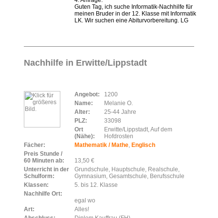
4. Anfrage:
Guten Tag, ich suche Informatik-Nachhilfe für
meinen Bruder in der 12. Klasse mit Informatik
LK. Wir suchen eine Abiturvorbereitung. LG
Nachhilfe in Erwitte/Lippstadt
Angebot:
1200
Name:
Melanie O.
Alter:
25-44 Jahre
PLZ:
33098
Ort
Erwitte/Lippstadt, Auf dem
(Nähe):
Hofdrosten
Fächer:
Mathematik / Mathe
,
Englisch
Preis Stunde /
60 Minuten ab:
13,50 €
Unterricht in der
Grundschule, Hauptschule, Realschule,
Schulform:
Gymnasium, Gesamtschule, Berufsschule
Klassen:
5. bis 12. Klasse
Nachhilfe Ort:
egal wo
Art:
Alles!