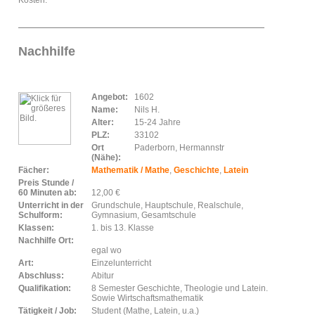
Kosten.
Nachhilfe
Angebot:
1602
Name:
Nils H.
Alter:
15-24 Jahre
PLZ:
33102
Ort
Paderborn, Hermannstr
(Nähe):
Fächer:
Mathematik / Mathe
,
Geschichte
,
Latein
Preis Stunde /
60 Minuten ab:
12,00 €
Unterricht in der
Grundschule, Hauptschule, Realschule,
Schulform:
Gymnasium, Gesamtschule
Klassen:
1. bis 13. Klasse
Nachhilfe Ort:
egal wo
Art:
Einzelunterricht
Abschluss:
Abitur
Qualifikation:
8 Semester Geschichte, Theologie und Latein.
Sowie Wirtschaftsmathematik
Tätigkeit / Job:
Student (Mathe, Latein, u.a.)