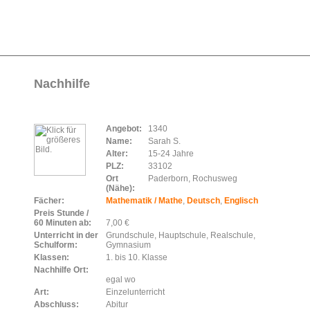
Nachhilfe
Angebot:
1340
Name:
Sarah S.
Alter:
15-24 Jahre
PLZ:
33102
Ort
Paderborn, Rochusweg
(Nähe):
Fächer:
Mathematik / Mathe
,
Deutsch
,
Englisch
Preis Stunde /
60 Minuten ab:
7,00 €
Unterricht in der
Grundschule, Hauptschule, Realschule,
Schulform:
Gymnasium
Klassen:
1. bis 10. Klasse
Nachhilfe Ort:
egal wo
Art:
Einzelunterricht
Abschluss:
Abitur