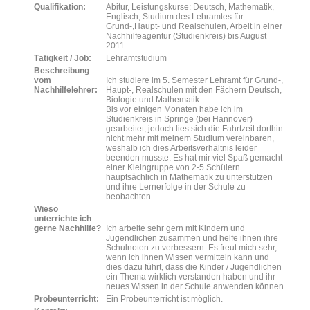
Qualifikation:
Abitur, Leistungskurse: Deutsch, Mathematik,
Englisch, Studium des Lehramtes für
Grund-,Haupt- und Realschulen, Arbeit in einer
Nachhilfeagentur (Studienkreis) bis August
2011.
Tätigkeit / Job:
Lehramtstudium
Beschreibung
vom
Ich studiere im 5. Semester Lehramt für Grund-,
Nachhilfelehrer:
Haupt-, Realschulen mit den Fächern Deutsch,
Biologie und Mathematik.
Bis vor einigen Monaten habe ich im
Studienkreis in Springe (bei Hannover)
gearbeitet, jedoch lies sich die Fahrtzeit dorthin
nicht mehr mit meinem Studium vereinbaren,
weshalb ich dies Arbeitsverhältnis leider
beenden musste. Es hat mir viel Spaß gemacht
einer Kleingruppe von 2-5 Schülern
hauptsächlich in Mathematik zu unterstützen
und ihre Lernerfolge in der Schule zu
beobachten.
Wieso
unterrichte ich
gerne Nachhilfe?
Ich arbeite sehr gern mit Kindern und
Jugendlichen zusammen und helfe ihnen ihre
Schulnoten zu verbessern. Es freut mich sehr,
wenn ich ihnen Wissen vermitteln kann und
dies dazu führt, dass die Kinder / Jugendlichen
ein Thema wirklich verstanden haben und ihr
neues Wissen in der Schule anwenden können.
Probeunterricht:
Ein Probeunterricht ist möglich.