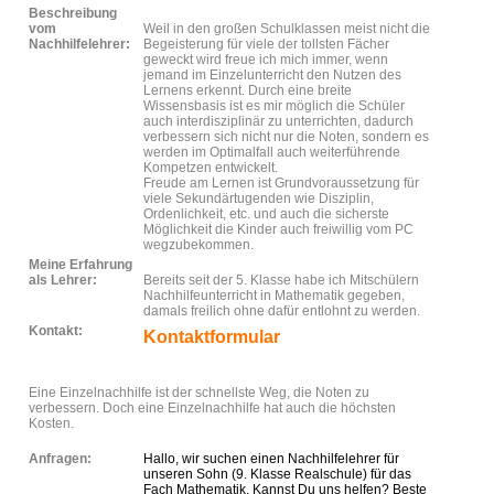
Beschreibung
vom
Weil in den großen Schulklassen meist nicht die
Nachhilfelehrer:
Begeisterung für viele der tollsten Fächer
geweckt wird freue ich mich immer, wenn
jemand im Einzelunterricht den Nutzen des
Lernens erkennt. Durch eine breite
Wissensbasis ist es mir möglich die Schüler
auch interdisziplinär zu unterrichten, dadurch
verbessern sich nicht nur die Noten, sondern es
werden im Optimalfall auch weiterführende
Kompetzen entwickelt.
Freude am Lernen ist Grundvoraussetzung für
viele Sekundärtugenden wie Disziplin,
Ordenlichkeit, etc. und auch die sicherste
Möglichkeit die Kinder auch freiwillig vom PC
wegzubekommen.
Meine Erfahrung
als Lehrer:
Bereits seit der 5. Klasse habe ich Mitschülern
Nachhilfeunterricht in Mathematik gegeben,
damals freilich ohne dafür entlohnt zu werden.
Kontakt:
Kontaktformular
Eine Einzelnachhilfe ist der schnellste Weg, die Noten zu
verbessern. Doch eine Einzelnachhilfe hat auch die höchsten
Kosten.
Anfragen:
Hallo, wir suchen einen Nachhilfelehrer für
unseren Sohn (9. Klasse Realschule) für das
Fach Mathematik. Kannst Du uns helfen? Beste