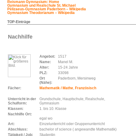
Reismann Gymnasium: Home
Gymnasium und Realschule St. Michael
Pelizaeus-Gymnasium Paderborn – Wikipedia
Gymnasium Theodorianum – Wikipedia
TOP-Einträge
Nachhilfe
Angebot:
1517
Name:
Manel M.
Alter:
15-24 Jahre
PLZ:
33098
Ort
Paderborn, Mersinweg
(Nähe):
Fächer:
Mathematik / Mathe
,
Französisch
Unterricht in der
Grundschule, Hauptschule, Realschule,
Schulform:
Gymnasium
Klassen:
1. bis 10. Klasse
Nachhilfe Ort:
egal wo
Art:
Einzelunterricht oder Gruppenunterricht
Abschluss:
bachelor of science ( angewandte Mathematik)
Tätigkeit / Job:
Studentin