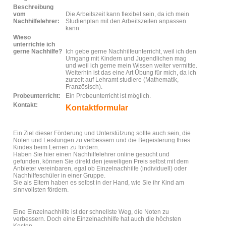
Beschreibung
vom
Die Arbeitszeit kann flexibel sein, da ich mein
Nachhilfelehrer:
Studienplan mit den Arbeitszeiten anpassen
kann.
Wieso
unterrichte ich
gerne Nachhilfe?
Ich gebe gerne Nachhilfeunterricht, weil ich den
Umgang mit Kindern und Jugendlichen mag
und weil ich gerne mein Wissen weiter vermittle.
Weiterhin ist das eine Art Übung für mich, da ich
zurzeit auf Lehramt studiere (Mathematik,
Französisch).
Probeunterricht:
Ein Probeunterricht ist möglich.
Kontakt:
Kontaktformular
Ein Ziel dieser Förderung und Unterstützung sollte auch sein, die
Noten und Leistungen zu verbessern und die Begeisterung Ihres
Kindes beim Lernen zu fördern.
Haben Sie hier einen Nachhilfelehrer online gesucht und
gefunden, können Sie direkt den jeweiligen Preis selbst mit dem
Anbieter vereinbaren, egal ob Einzelnachhilfe (individuell) oder
Nachhilfeschüler in einer Gruppe.
Sie als Eltern haben es selbst in der Hand, wie Sie ihr Kind am
sinnvollsten fördern.
Eine Einzelnachhilfe ist der schnellste Weg, die Noten zu
verbessern. Doch eine Einzelnachhilfe hat auch die höchsten