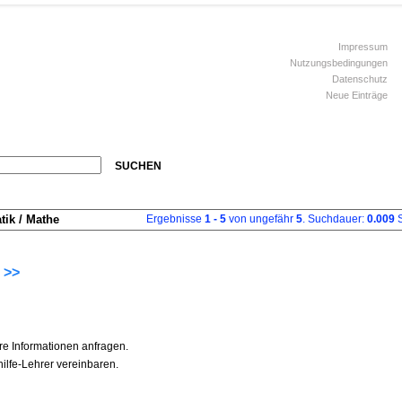
Impressum
Nutzungsbedingungen
Datenschutz
Neue Einträge
SUCHEN
ik / Mathe
Ergebnisse
1 - 5
von ungefähr
5
. Suchdauer:
0.009
S
 >>
re Informationen anfragen.
ilfe-Lehrer vereinbaren.