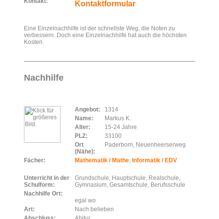
Kontakt:
Kontaktformular
Eine Einzelnachhilfe ist der schnellste Weg, die Noten zu
verbessern. Doch eine Einzelnachhilfe hat auch die höchsten
Kosten.
Nachhilfe
Angebot:
1314
Name:
Markus K.
Alter:
15-24 Jahre
PLZ:
33100
Ort
Paderborn, Neuenheerserweg
(Nähe):
Fächer:
Mathematik / Mathe
,
Informatik / EDV
Unterricht in der
Grundschule, Hauptschule, Realschule,
Schulform:
Gymnasium, Gesamtschule, Berufsschule
Nachhilfe Ort:
egal wo
Art:
Nach belieben
Abschluss:
Abitur