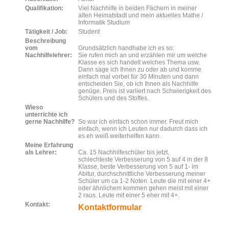
Qualifikation:
Viel Nachhilfe in beiden Fächern in meiner
alten Heimatstadt und mein aktuelles Mathe /
Informatik Studium
Tätigkeit / Job:
Student
Beschreibung
vom
Grundsätzlich handhabe ich es so:
Nachhilfelehrer:
Sie rufen mich an und erzählen mir um welche
Klasse es sich handelt welches Thema usw.
Dann sage ich Ihnen zu oder ab und komme
einfach mal vorbei für 30 Minuten und dann
entscheiden Sie, ob ich Ihnen als Nachhilfe
genüge. Preis ist variiert nach Schwierigkeit des
Schülers und des Stoffes.
Wieso
unterrichte ich
gerne Nachhilfe?
So war ich einfach schon immer. Freut mich
einfach, wenn ich Leuten nur dadurch dass ich
es eh weiß weiterhelfen kann.
Meine Erfahrung
als Lehrer:
Ca. 15 Nachhilfeschüler bis jetzt,
schlechteste Verbesserung von 5 auf 4 in der 8
Klasse, beste Verbesserung von 5 auf 1- im
Abitur, durchschnittliche Verbesserung meiner
Schüler um ca 1-2 Noten. Leute die mit einer 4+
oder ähnlichem kommen gehen meist mit einer
2 raus. Leute mit einer 5 eher mit 4+.
Kontakt:
Kontaktformular