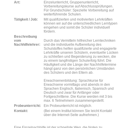
Art:
Einzelunterricht, Gruppenunterricht,
Vorbereitungskurse auf Abschlussprüfungen.
Für Grundschüler: Spezielle Vorbereitung auf
weiterführende Schulen.
Tätigkeit / Job:
Mit qualifizierten und motivierten Lehrkräften
können wir auf die unterschiedlichen Lerntypen
eingehen und somit die Schüler individuell
fördern.
Beschreibung
vom
Durch das Vermitteln hilfreicher Lerntechniken
Nachhilfelehrer:
und die individuelle Aufbereitung des
Schulstoffes helfen qualifizierte und engagierte
Lehrkräfte unseren Schülern, eventuelle Lücken
zu schließen und Begeisterung zu wecken, die
zu einem langfristigen Schulerfolg führt. Die
Häufigkeit und die Länge der Nachhilfetermine
hängt ganz von den persönlichen Umständen
des Schülers und den Eltern ab.
Erwachsenenbildung: Sprachkurse für
Erwachsene vormittags und abends in den
Sprachen Englisch, Italienisch, Spanisch und
Deutsch und zwar für Anfänger oder
Fortgeschrittene. Die Kurse werden mit 3 bis
max. 6 Teilnehmern zusammengestellt.
Probeunterricht:
Ein Probeunterricht ist möglich.
Kontakt:
(Bei einem Institut können Sie leicht Kontakt
über die Internet-Seite aufnehmen.)
Eine Einzelnachhilfe ist der schnellste Weg, die Noten zu