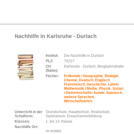
Nachhilfe in Karlsruhe - Durlach
Institut:
Die Nachhilfe in Durlach
PLZ:
76227
Ort
Karlsruhe - Durlach, Bergbahnstraße
(Nähe):
Fächer:
Erdkunde / Geographie
,
Biologie
,
Chemie
,
Deutsch
,
Englisch
,
Französisch
,
Geschichte
,
Latein
,
Mathematik / Mathe
,
Physik
,
Sozial-
/ Gemeinschafts- kunde
,
Spanisch
,
weitere Sprachen
,
Wirtschaftslehre
Unterricht in der
Grundschule, Hauptschule, Realschule,
Schulform:
Gymnasium, Erwachsenenbildung
Klassen:
1. bis 13. Klasse
Nachhilfe Ort:
im Institut