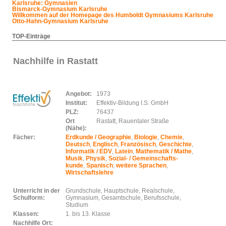
Karlsruhe: Gymnasien
Bismarck-Gymnasium Karlsruhe
Willkommen auf der Homepage des Humboldt Gymnasiums Karlsruhe
Otto-Hahn-Gymnasium Karlsruhe
TOP-Einträge
Nachhilfe in Rastatt
Angebot:
1973
Institut:
Effektiv-Bildung I.S. GmbH
PLZ:
76437
Ort
Rastatt, Rauentaler Straße
(Nähe):
Fächer:
Erdkunde / Geographie
,
Biologie
,
Chemie
,
Deutsch
,
Englisch
,
Französisch
,
Geschichte
,
Informatik / EDV
,
Latein
,
Mathematik / Mathe
,
Musik
,
Physik
,
Sozial- / Gemeinschafts-
kunde
,
Spanisch
,
weitere Sprachen
,
Wirtschaftslehre
Unterricht in der
Grundschule, Hauptschule, Realschule,
Schulform:
Gymnasium, Gesamtschule, Berufsschule,
Studium
Klassen:
1. bis 13. Klasse
Nachhilfe Ort: