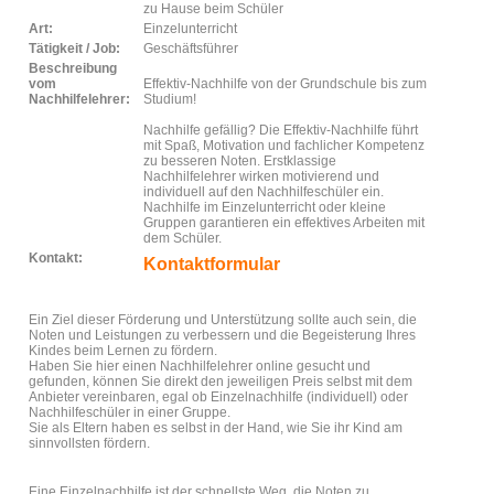
zu Hause beim Schüler
Art:
Einzelunterricht
Tätigkeit / Job:
Geschäftsführer
Beschreibung
vom
Effektiv-Nachhilfe von der Grundschule bis zum
Nachhilfelehrer:
Studium!
Nachhilfe gefällig? Die Effektiv-Nachhilfe führt
mit Spaß, Motivation und fachlicher Kompetenz
zu besseren Noten. Erstklassige
Nachhilfelehrer wirken motivierend und
individuell auf den Nachhilfeschüler ein.
Nachhilfe im Einzelunterricht oder kleine
Gruppen garantieren ein effektives Arbeiten mit
dem Schüler.
Kontakt:
Kontaktformular
Ein Ziel dieser Förderung und Unterstützung sollte auch sein, die
Noten und Leistungen zu verbessern und die Begeisterung Ihres
Kindes beim Lernen zu fördern.
Haben Sie hier einen Nachhilfelehrer online gesucht und
gefunden, können Sie direkt den jeweiligen Preis selbst mit dem
Anbieter vereinbaren, egal ob Einzelnachhilfe (individuell) oder
Nachhilfeschüler in einer Gruppe.
Sie als Eltern haben es selbst in der Hand, wie Sie ihr Kind am
sinnvollsten fördern.
Eine Einzelnachhilfe ist der schnellste Weg, die Noten zu