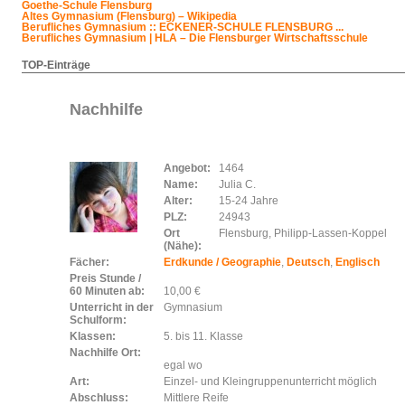
Goethe-Schule Flensburg
Altes Gymnasium (Flensburg) – Wikipedia
Berufliches Gymnasium :: ECKENER-SCHULE FLENSBURG ...
Berufliches Gymnasium | HLA – Die Flensburger Wirtschaftsschule
TOP-Einträge
Nachhilfe
Angebot:
1464
Name:
Julia C.
Alter:
15-24 Jahre
PLZ:
24943
Ort
Flensburg, Philipp-Lassen-Koppel
(Nähe):
Fächer:
Erdkunde / Geographie
,
Deutsch
,
Englisch
Preis Stunde /
60 Minuten ab:
10,00 €
Unterricht in der
Gymnasium
Schulform:
Klassen:
5. bis 11. Klasse
Nachhilfe Ort:
egal wo
Art:
Einzel- und Kleingruppenunterricht möglich
Abschluss:
Mittlere Reife