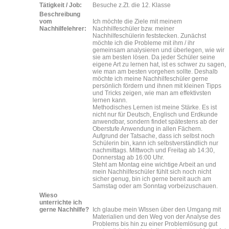
Tätigkeit / Job:
Besuche z.Zt. die 12. Klasse
Beschreibung
vom
Ich möchte die Ziele mit meinem
Nachhilfelehrer:
Nachhilfeschüler bzw. meiner
Nachhilfeschülerin feststecken. Zunächst
möchte ich die Probleme mit ihm / ihr
gemeinsam analysieren und überlegen, wie wir
sie am besten lösen. Da jeder Schüler seine
eigene Art zu lernen hat, ist es schwer zu sagen,
wie man am besten vorgehen sollte. Deshalb
möchte ich meine Nachhilfeschüler gerne
persönlich fördern und ihnen mit kleinen Tipps
und Tricks zeigen, wie man am effektivsten
lernen kann.
Methodisches Lernen ist meine Stärke. Es ist
nicht nur für Deutsch, Englisch und Erdkunde
anwendbar, sondern findet spätestens ab der
Oberstufe Anwendung in allen Fächern.
Aufgrund der Tatsache, dass ich selbst noch
Schülerin bin, kann ich selbstverständlich nur
nachmittags. Mittwoch und Freitag ab 14:30,
Donnerstag ab 16:00 Uhr.
Steht am Montag eine wichtige Arbeit an und
mein Nachhilfeschüler fühlt sich noch nicht
sicher genug, bin ich gerne bereit auch am
Samstag oder am Sonntag vorbeizuschauen.
Wieso
unterrichte ich
gerne Nachhilfe?
Ich glaube mein WIssen über den Umgang mit
Materialien und den Weg von der Analyse des
Problems bis hin zu einer Problemlösung gut