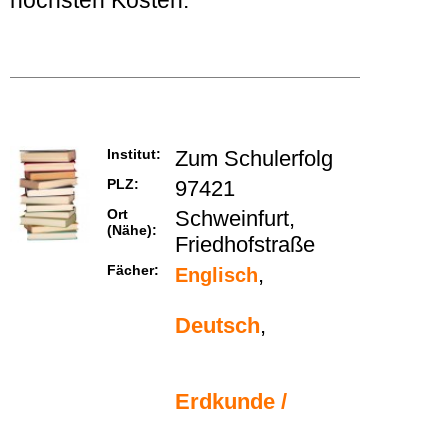
höchsten Kosten.
Institut:
Zum Schulerfolg
PLZ:
97421
Ort
Schweinfurt,
(Nähe):
Friedhofstraße
Fächer:
,
Englisch
Deutsch
,
Erdkunde /