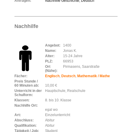
Anfragen:
Nachhilfe Geschichte, Deutsch
Nachhilfe
Angebot:
1400
Name:
Jonas K.
Alter:
15-24 Jahre
PLZ:
66953
Ort
Pirmasens, Saarstraße
(Nähe):
Fächer:
Englisch
,
Deutsch
,
Mathematik / Mathe
Preis Stunde /
60 Minuten ab:
10,00 €
Unterricht in der
Hauptschule, Realschule
Schulform:
Klassen:
8. bis 10. Klasse
Nachhilfe Ort:
egal wo
Art:
Einzelunterricht
Abschluss:
Abitur
Qualifikation:
Abitur
Tätigkeit / Job:
Student