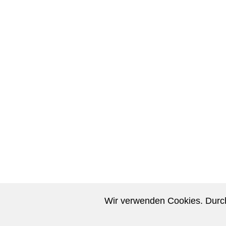
Wir verwenden Cookies. Durch
Nachhilfe-Lehrer können sich kostenlos eintragen.
Nachhilfe-Schüler werden kostenlos vermittelt.