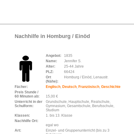
Nachhilfe in Homburg / Einöd
Angebot:
1835
Name:
Jennifer S.
Alter:
25-44 Jahre
PLZ:
66424
Ort
Homburg / Einöd, Lenaustr.
(Nähe):
Fächer:
Englisch
,
Deutsch
,
Französisch
,
Geschichte
Preis Stunde /
60 Minuten ab:
15,00 €
Unterricht in der
Grundschule, Hauptschule, Realschule,
Schulform:
Gymnasium, Gesamtschule, Berufsschule,
Studium
Klassen:
1. bis 13. Klasse
Nachhilfe Ort:
egal wo
Art:
Einzel- und Gruppenunterricht (bis zu 3