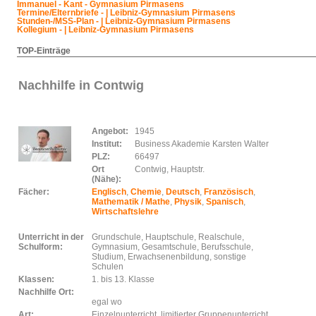
Immanuel - Kant - Gymnasium Pirmasens
Termine/Elternbriefe - | Leibniz-Gymnasium Pirmasens
Stunden-/MSS-Plan - | Leibniz-Gymnasium Pirmasens
Kollegium - | Leibniz-Gymnasium Pirmasens
TOP-Einträge
Nachhilfe in Contwig
Angebot:
1945
Institut:
Business Akademie Karsten Walter
PLZ:
66497
Ort
Contwig, Hauptstr.
(Nähe):
Fächer:
Englisch
,
Chemie
,
Deutsch
,
Französisch
,
Mathematik / Mathe
,
Physik
,
Spanisch
,
Wirtschaftslehre
Unterricht in der
Grundschule, Hauptschule, Realschule,
Schulform:
Gymnasium, Gesamtschule, Berufsschule,
Studium, Erwachsenenbildung, sonstige
Schulen
Klassen:
1. bis 13. Klasse
Nachhilfe Ort:
egal wo
Art:
Einzelnunterricht, limitierter Gruppenunterricht,