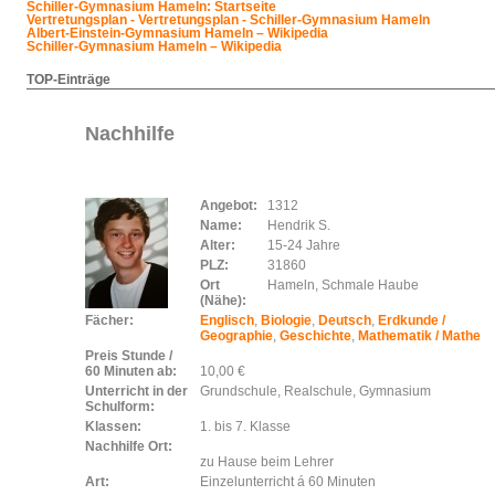
Schiller-Gymnasium Hameln: Startseite
Vertretungsplan - Vertretungsplan - Schiller-Gymnasium Hameln
Albert-Einstein-Gymnasium Hameln – Wikipedia
Schiller-Gymnasium Hameln – Wikipedia
TOP-Einträge
Nachhilfe
Angebot:
1312
Name:
Hendrik S.
Alter:
15-24 Jahre
PLZ:
31860
Ort
Hameln, Schmale Haube
(Nähe):
Fächer:
Englisch
,
Biologie
,
Deutsch
,
Erdkunde /
Geographie
,
Geschichte
,
Mathematik / Mathe
Preis Stunde /
60 Minuten ab:
10,00 €
Unterricht in der
Grundschule, Realschule, Gymnasium
Schulform:
Klassen:
1. bis 7. Klasse
Nachhilfe Ort:
zu Hause beim Lehrer
Art:
Einzelunterricht á 60 Minuten