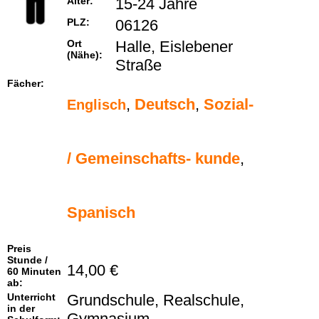
Alter:
15-24 Jahre
PLZ:
06126
Ort
Halle, Eislebener
(Nähe):
Straße
Fächer:
,
Deutsch
,
Sozial-
Englisch
/ Gemeinschafts- kunde
,
Spanisch
Preis
Stunde /
14,00 €
60 Minuten
ab:
Unterricht
Grundschule, Realschule,
in der
Gymnasium