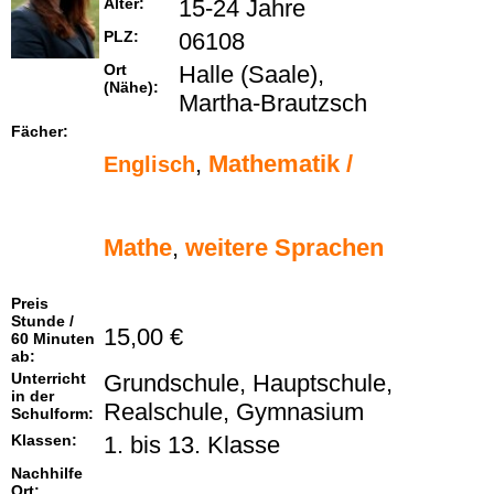
Alter:
15-24 Jahre
PLZ:
06108
Ort
Halle (Saale),
(Nähe):
Martha-Brautzsch
Fächer:
,
Mathematik /
Englisch
Mathe
,
weitere Sprachen
Preis
Stunde /
15,00 €
60 Minuten
ab:
Unterricht
Grundschule, Hauptschule,
in der
Realschule, Gymnasium
Schulform:
Klassen:
1. bis 13. Klasse
Nachhilfe
Ort: