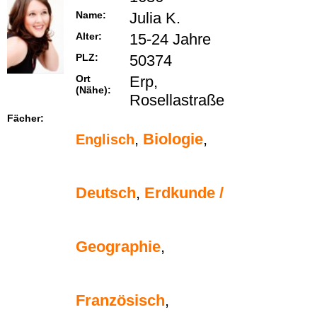
Name:
Julia K.
Alter:
15-24 Jahre
PLZ:
50374
Ort
Erp,
(Nähe):
Rosellastraße
Fächer:
,
Biologie
,
Englisch
Deutsch
,
Erdkunde /
Geographie
,
Französisch
,