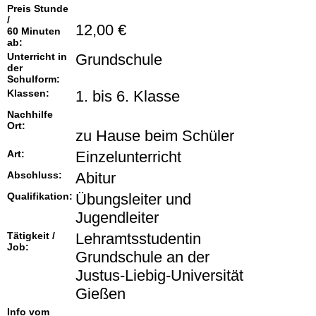
Preis Stunde
/
12,00 €
60 Minuten
ab:
Unterricht in
Grundschule
der
Schulform:
Klassen:
1. bis 6. Klasse
Nachhilfe
Ort:
zu Hause beim Schüler
Art:
Einzelunterricht
Abschluss:
Abitur
Qualifikation:
Übungsleiter und
Jugendleiter
Tätigkeit /
Lehramtsstudentin
Job:
Grundschule an der
Justus-Liebig-Universität
Gießen
Info vom