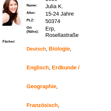
Name:
Julia K.
Alter:
15-24 Jahre
PLZ:
50374
Ort
Erp,
(Nähe):
Rosellastraße
Fächer:
,
Biologie
,
Deutsch
Englisch
,
Erdkunde /
Geographie
,
Französisch
,