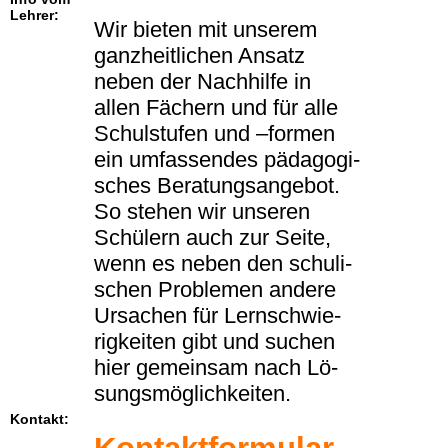
Lehrer:
Wir bie­ten mit un­se­rem
ganz­heit­li­chen An­satz
neben der Nach­hil­fe in
allen Fä­chern und für alle
Schul­stu­fen und –for­men
ein um­fas­sen­des päd­ago­gi­
sches Be­ra­tungs­an­ge­bot.
So ste­hen wir un­se­ren
Schü­lern auch zur Seite,
wenn es neben den schu­li­
schen Pro­ble­men an­de­re
Ur­sa­chen für Lern­schwie­
rig­kei­ten gibt und su­chen
hier ge­mein­sam nach Lö­
sungs­mög­lich­kei­ten.
Kontakt: