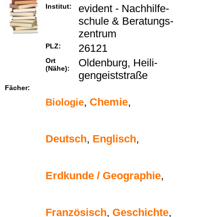
Institut:
evi­dent - Nach­hil­fe­
schu­le & Be­ra­tungs­
zen­trum
PLZ:
26121
Ort
Oldenburg, Hei­li­
(Nähe):
gen­geist­stra­ße
Fächer:
,
Chemie
,
Biologie
Deutsch
,
Englisch
,
Erdkunde / Geographie
,
Französisch
,
Geschichte
,