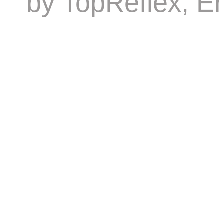
by
TopReflex
, E