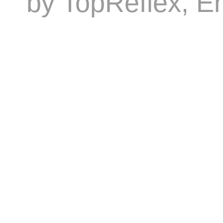
by
TopReflex
, E