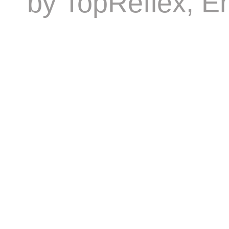
by
TopReflex
, E