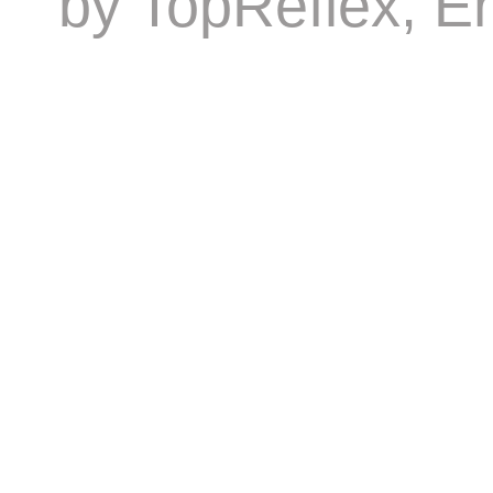
by
TopReflex
, E