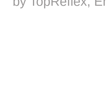
by
TopReflex
, E