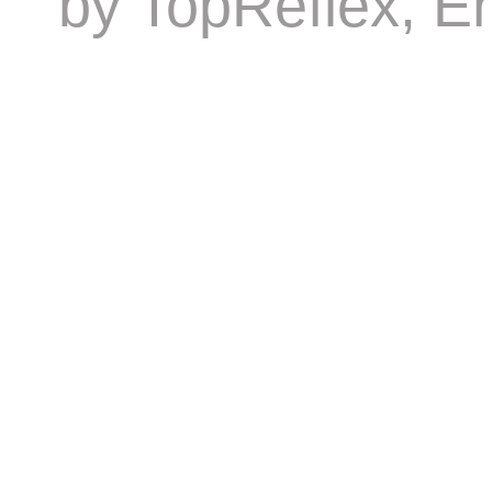
by
TopReflex
, E