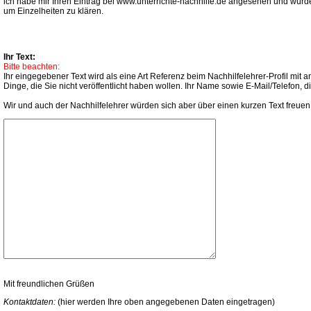
ich habe mir Ihren Eintrag bei www.unterrichte-nachhilfe.de angesehen und würde
um Einzelheiten zu klären.
Ihr Text:
Bitte beachten:
Ihr eingegebener Text wird als eine Art Referenz beim Nachhilfelehrer-Profil mi
Dinge, die Sie nicht veröffentlicht haben wollen. Ihr Name sowie E-Mail/Telefon,
Wir und auch der Nachhilfelehrer würden sich aber über einen kurzen Text freuen
Mit freundlichen Grüßen
Kontaktdaten:
(hier werden Ihre oben angegebenen Daten eingetragen)