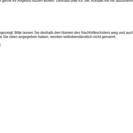
 gerne Ihr Angebot nutzen wollen. Deshalb bitte ich Sie, Kontakt mit mir aufzuneh
t angezeigt. Bitte lassen Sie deshalb den Namen des Nachhilfeschülers weg und auc
 die Sie oben angegeben haben, werden selbstverständlich nicht genannt.
!