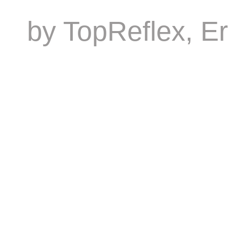
by
TopReflex
, E