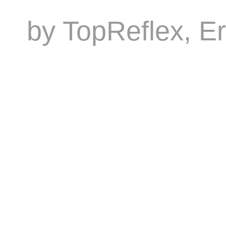
by
TopReflex
, E