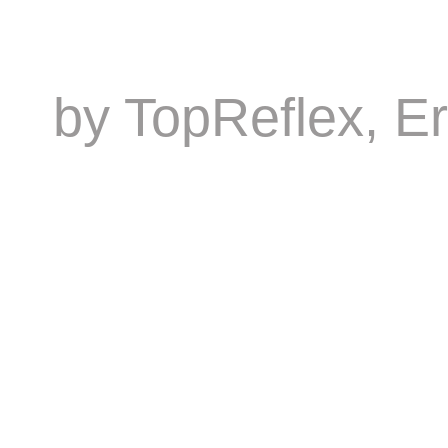
by
TopReflex
, E