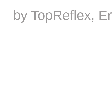
by
TopReflex
, E