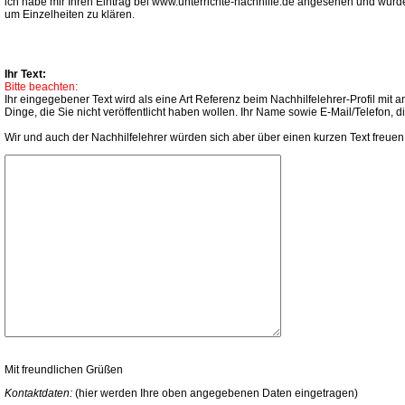
ich habe mir Ihren Eintrag bei www.unterrichte-nachhilfe.de angesehen und würde
um Einzelheiten zu klären.
Ihr Text:
Bitte beachten:
Ihr eingegebener Text wird als eine Art Referenz beim Nachhilfelehrer-Profil mi
Dinge, die Sie nicht veröffentlicht haben wollen. Ihr Name sowie E-Mail/Telefon,
Wir und auch der Nachhilfelehrer würden sich aber über einen kurzen Text freuen
Mit freundlichen Grüßen
Kontaktdaten:
(hier werden Ihre oben angegebenen Daten eingetragen)