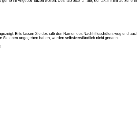
 gerne Ihr Angebot nutzen wollen. Deshalb bitte ich Sie, Kontakt mit mir aufzuneh
t angezeigt. Bitte lassen Sie deshalb den Namen des Nachhilfeschülers weg und auc
 die Sie oben angegeben haben, werden selbstverständlich nicht genannt.
!