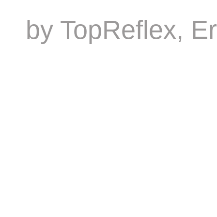
by
TopReflex
, E