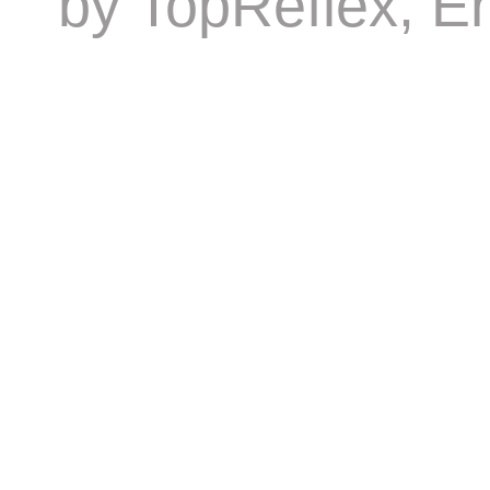
by
TopReflex
, E